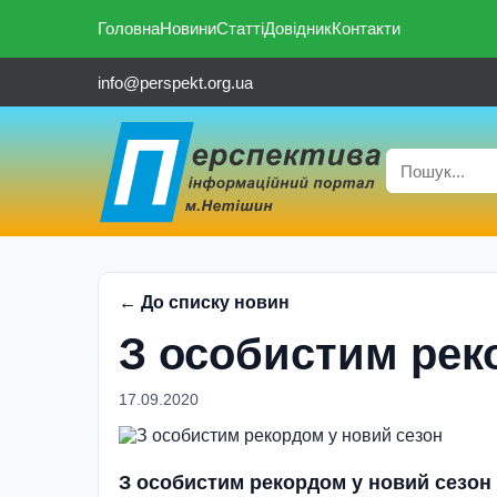
Головна
Новини
Статті
Довідник
Контакти
info@perspekt.org.ua
← До списку новин
З особистим рек
17.09.2020
З особистим рекордом у новий сезон