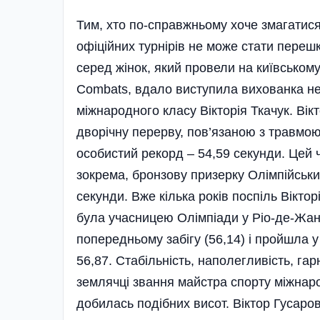
Тим, хто по-справжньому хоче змагатися,
офіційних турнірів не може стати перешк
серед жінок, який провели на київському 
Combats, вдало виступила вихованка н
міжнародного класу Вікторія Ткачук. Ві
дворічну перерву, пов’язаною з травмою
особистий рекорд – 54,59 секунди. Цей 
зокрема, бронзову призерку Олімпійських
секунди. Вже кілька років поспіль Віктор
була учасницею Олімпіади у Ріо-де-Жан
попередньому забігу (56,14) і пройшла у
56,87. Стабільність, наполегливість, га
землячці звання майстра спорту міжнар
добилась подібних висот. Віктор Гусаро