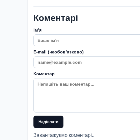
Коментарі
Імʼя
E-mail (необовʼязково)
Коментар
Надіслати
Завантажуємо коментарі...