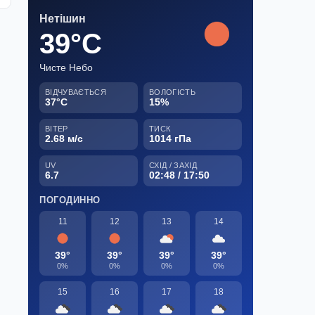
Нетішин
39°C
Чисте Небо
ВІДЧУВАЄТЬСЯ
ВОЛОГІСТЬ
37°C
15%
ВІТЕР
ТИСК
2.68 м/с
1014 гПа
UV
СХІД / ЗАХІД
6.7
02:48 / 17:50
ПОГОДИННО
11
12
13
14
39°
39°
39°
39°
0%
0%
0%
0%
15
16
17
18