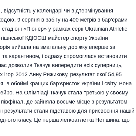
 відсутність у календарі чи відтермінування
одою. 9 серпня в забігу на 400 метрів з бар’єрами
стадіоні «Піонер» у рамках серії Ukrainian Athletic
етішнської КДЮСШ майстер спорту України
кторія вийшла на змагальну доріжку вперше за
 та карантином, і одразу спромоглася встановити
час дозволив Ткачук випередити всіх суперниць,
 ігор-2012 Анну Рижикову, результат якої 54,95
ія в обоймі кращих бар’єристок України і світу. Вона
ейро. На Олімпіаді Ткачук стала третьою у своєму
 півфінал, де зайняла восьме місце з результатом
рні результати стали підставою для присвоєння нашій
одного класу. Це перша легкоатлетка Нетішина, що
в