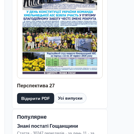
Перспектива 27
Усі випуски
Відкрити PDF
Популярне
Знані постаті Гощанщини
Стаття · 30247 переглядів · за день 11 · за