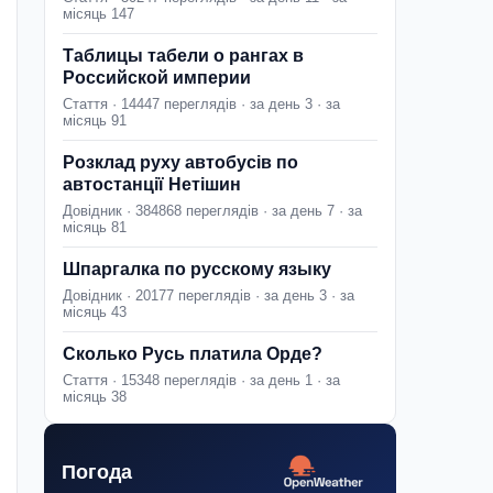
місяць 147
Таблицы табели о рангах в
Российской империи
Стаття · 14447 переглядів · за день 3 · за
місяць 91
Розклад руху автобусів по
автостанції Нетішин
Довідник · 384868 переглядів · за день 7 · за
місяць 81
Шпаргалка по русскому языку
Довідник · 20177 переглядів · за день 3 · за
місяць 43
Сколько Русь платила Орде?
Стаття · 15348 переглядів · за день 1 · за
місяць 38
Погода