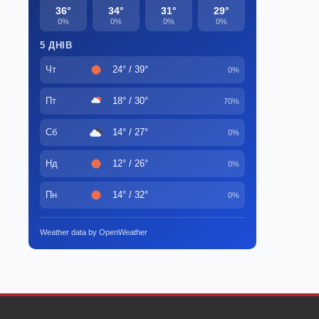
36°
34°
31°
29°
0%
0%
0%
0%
5 ДНІВ
Чт
24° / 39°
0%
Пт
18° / 30°
70%
Сб
14° / 27°
0%
Нд
12° / 26°
0%
Пн
14° / 32°
0%
Weather data by OpenWeather