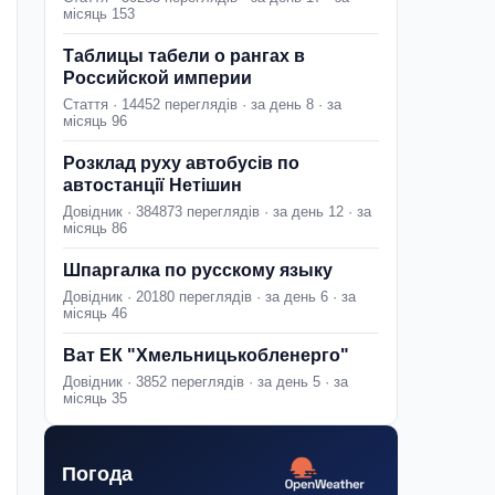
місяць 153
Таблицы табели о рангах в
Российской империи
Стаття · 14452 переглядів · за день 8 · за
місяць 96
Розклад руху автобусів по
автостанції Нетішин
Довідник · 384873 переглядів · за день 12 · за
місяць 86
Шпаргалка по русскому языку
Довідник · 20180 переглядів · за день 6 · за
місяць 46
Ват ЕК "Хмельницькобленерго"
Довідник · 3852 переглядів · за день 5 · за
місяць 35
Погода