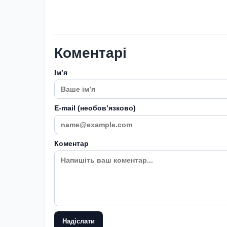
Коментарі
Імʼя
E-mail (необовʼязково)
Коментар
Надіслати