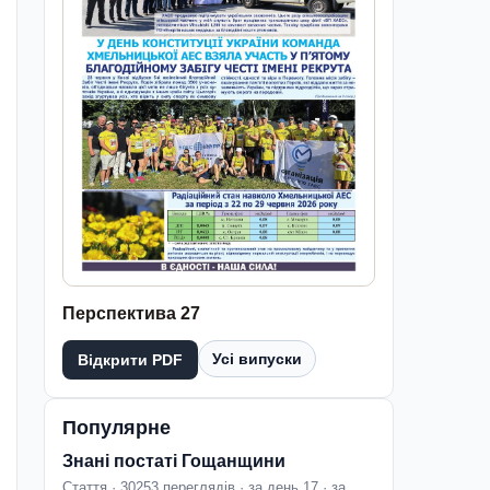
Перспектива 27
Усі випуски
Відкрити PDF
Популярне
Знані постаті Гощанщини
Стаття · 30253 переглядів · за день 17 · за