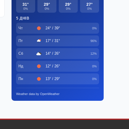
31°
29°
29°
27°
0%
0%
0%
0%
5 ДНІВ
Чт
24° / 39°
0%
Пт
17° / 31°
96%
Сб
14° / 26°
12%
Нд
12° / 26°
0%
Пн
13° / 29°
0%
Weather data by OpenWeather