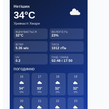
Нетішин
34°C
Уривчасті Хмари
ВІДЧУВАЄТЬСЯ
ВОЛОГІСТЬ
32°C
23%
ВІТЕР
ТИСК
5.36 м/с
1012 гПа
UV
СХІД / ЗАХІД
0.2
02:48 / 17:50
ПОГОДИННО
16
17
18
19
34°
33°
32°
32°
0%
0%
0%
0%
20
21
22
23