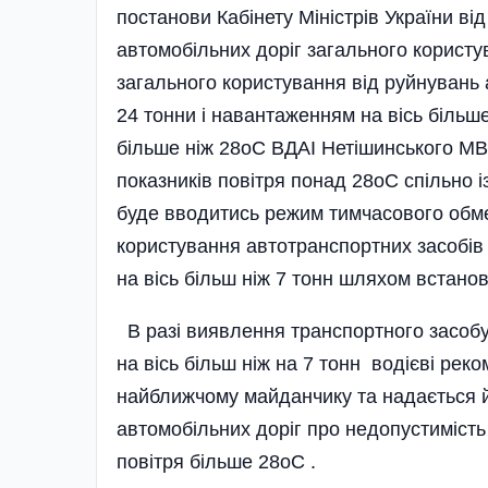
постанови Кабі­нету Міністрів України 
автомобільних доріг загального корист
загального користування від руйнувань
24 тонни і навантаженням на вісь більше
більше ніж 28оС ВДАІ Нетішинського М
показників повітря понад 28оС спільно
буде вводитись режим тимчасового обм
користування автотранспортних засобів
на вісь більш ніж 7 тонн шляхом встанов
В разі виявлення транспортного засобу
на вісь більш ніж на 7 тонн водієві рек
найближчому майданчику та надається 
автомобільних доріг про недопустиміст
повітря більше 28оС .