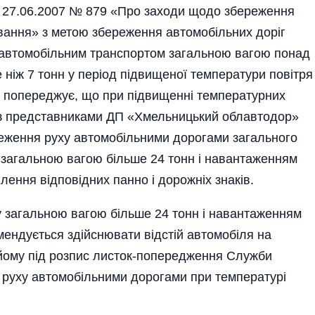
від 27.06.2007 № 879 «Про заходи щодо збереження
ування» з метою збереження автомобільних доріг
 автомобільним транспортом загальною вагою­ понад
 ніж 7 тонн у пері­од підвищеної температури повітря
В попереджує, що при підвищенні температурних
 із представниками ДП «Хмельницький облавтодор»
еження руху автомобільними дорогами загального
 загальною вагою більше 24 тонн і навантаженням
лення відповідних панно і дорожніх знаків.
 загальною вагою більше 24 тонн і навантаженням
омендується здійснювати відстій автомобіля на
йому під розпис листок-попередження Служби
ь руху автомобільними дорогами при температурі