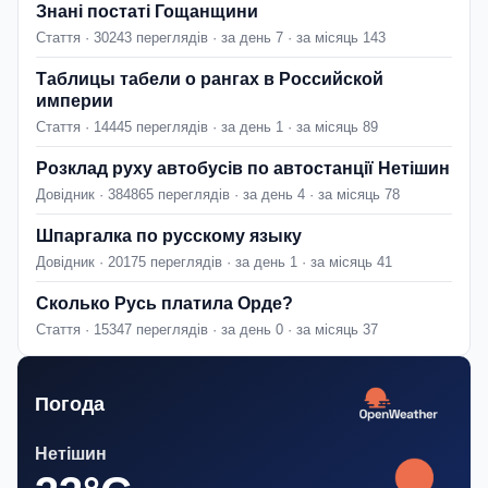
Знані постаті Гощанщини
Стаття · 30243 переглядів · за день 7 · за місяць 143
Таблицы табели о рангах в Российской
империи
Стаття · 14445 переглядів · за день 1 · за місяць 89
Розклад руху автобусів по автостанції Нетішин
Довідник · 384865 переглядів · за день 4 · за місяць 78
Шпаргалка по русскому языку
Довідник · 20175 переглядів · за день 1 · за місяць 41
Сколько Русь платила Орде?
Стаття · 15347 переглядів · за день 0 · за місяць 37
Погода
Нетішин