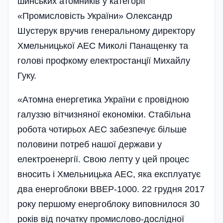
шин­ських атомників у категорії
«Промисловість України» Олександр
Шустерук вручив генеральному директору
Хмельницької АЕС Миколі Панащен­ку та
голові профкому електростанції Михайлу
Гуку.
«Атомна енергетика України є провідною
галуззю вітчизняної економіки. Стабільна
робота чотирьох АЕС забезпечує більше
половини потреб нашої держави у
електроенергії. Свою лепту у цей процес
вносить і Хмельницька АЕС, яка експлуатує
два енергоблоки ВВЕР-1000. 22 грудня 2017
року першому енергоблоку виповнилося 30
років від початку промислово-дослідної