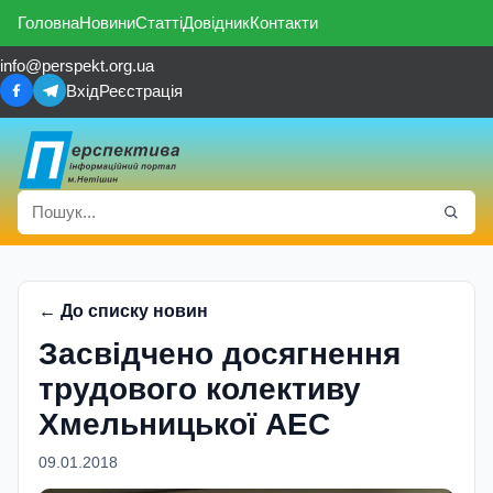
Головна
Новини
Статті
Довідник
Контакти
info@perspekt.org.ua
Вхід
Реєстрація
← До списку новин
Засвідчено досягнення
трудового колективу
Хмельницької АЕС
09.01.2018