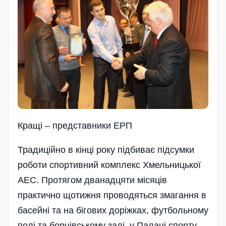
Кращi – представники ЕРП
Традиційно в кінці року підбиває підсумки
роботи спортивний комплекс Хмельницької
АЕС. Протягом дванадцяти місяців
практично щотижня проводяться змагання в
басейні та на бігових доріжках, футбольному
полі та борцівському залі, у Палаці спорту