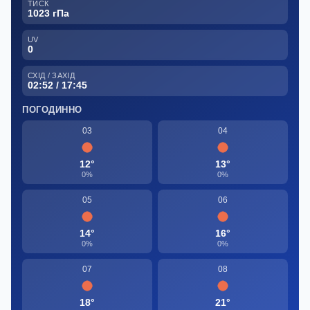
ТИСК
1023 гПа
UV
0
СХІД / ЗАХІД
02:52 / 17:45
ПОГОДИННО
03
04
12°
13°
0%
0%
05
06
14°
16°
0%
0%
07
08
18°
21°