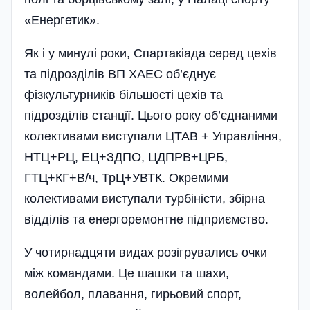
«Енергетик».
Як і у минулі роки, Спартакіада серед цехів
та підрозділів ВП ХАЕС об’єднує
фізкультурників більшості цехів та
підрозділів станції. Цього року об’єднаними
колективами виступали ЦТАВ + Управління,
НТЦ+РЦ, ЕЦ+ЗДПО, ЦДПРВ+ЦРБ,
ГТЦ+КГ+В/ч, ТрЦ+УВТК. Окремими
колективами виступали турбіністи, збірна
відділів та енергоремонтне підприємство.
У чотирнадцяти видах розігрувались очки
між командами. Це шашки та шахи,
волейбол, плавання, гирьовий спорт,