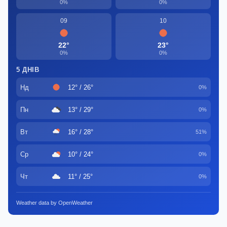
0%
0%
09
10
22°
23°
0%
0%
5 ДНІВ
Нд
12° / 26°
0%
Пн
13° / 29°
0%
Вт
16° / 28°
51%
Ср
10° / 24°
0%
Чт
11° / 25°
0%
Weather data by OpenWeather