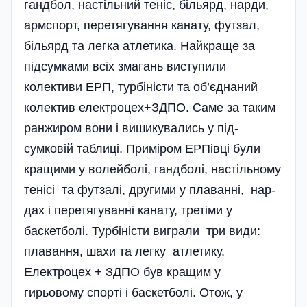
гандбол, настільний теніс, більярд, нарди,
арм­спорт, перетягування канату, футзал,
більярд та легка атлетика. Найкраще за
підсумками всіх змагань виступили
колективи ЕРП, турбіністи та об’єд­наний
колектив електроцех+ЗДПО. Саме за таким
ранжиром вони і вишикувались у під­
сумковій таблиці. Приміром ЕРПівці були
кращими у волейболі, гандболі, настільному
тенісі та футзалі, другими у плаванні, нар­
дах і перетягуванні канату, тре­тіми у
баскетболі. Турбіністи ви­грали три види:
плавання, шахи та легку атлетику.
Електроцех + ЗДПО був кращим у
гирьовому спорті і баскетболі. Отож, у