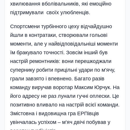
хвилювання вболівальників, які емоційно
підтримували своїх улюбленців.
Спортсмени турбінного цеху відчайдушно
йшли в контратаки, створювали гольові
моменти, але у найвідповідальніші моменти
їм бракувало точності. Зовсім інший був
настрій ремонтників: вони перешкоджали
супернику робити прицільні удари по м’ячу,
грали завзято і впевнено. Багато разів
команду виручав воротар Максим Юрчук. На
його адресу не раз лунали гучні оплески. Це
позитивно вливало на настрій всієї команди.
Змістовна і видовищна гра ЕРПівців
увінчалась успіхом – м’яч двічі побував у