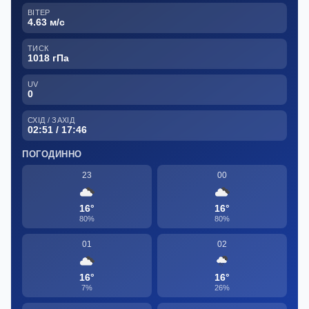
ВІТЕР
4.63 м/с
ТИСК
1018 гПа
UV
0
СХІД / ЗАХІД
02:51 / 17:46
ПОГОДИННО
23
00
16°
16°
80%
80%
01
02
16°
16°
7%
26%