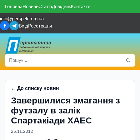
Головна
Новини
Статті
Довідник
Контакти
info@perspekt.org.ua
Вхід
Реєстрація
← До списку новин
Завершилися змагання з
футзалу в залік
Спартакіади ХАЕС
25.11.2012