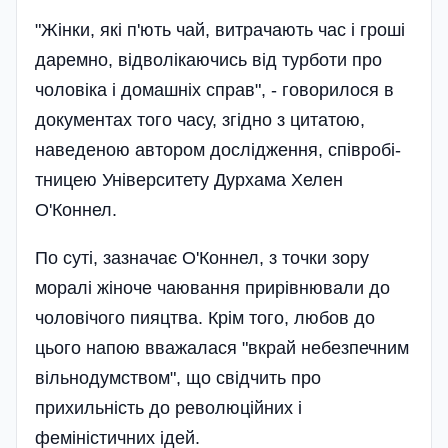
"Жінки, які п'ють чай, витрачають час і гроші
даремно, відволікаючись від турботи про
чоловіка і домашніх справ", - говорилося в
документах того часу, згідно з цитатою,
наведеною автором дослідження, співробі­
тницею Університету Дурхама Хелен
О'Коннел.
По суті, зазначає О'Коннел, з точки зору
моралі жіноче чаювання прирівнювали до
чоловічого пияцтва. Крім того, любов до
цього напою вважалася "вкрай небезпечним
вільнодумством", що свідчить про
прихильність до революційних і
феміністичних ідей.