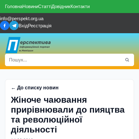
Головна
Новини
Статті
Довідник
Контакти
info@perspekt.org.ua
Вхід
Реєстрація
← До списку новин
Жіноче чаювання
прирівнювали до пияцтва
та революційної
діяльності