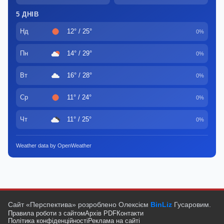
5 ДНІВ
Нд
12° / 25°
0%
Пн
14° / 29°
0%
Вт
16° / 28°
0%
Ср
11° / 24°
0%
Чт
11° / 25°
0%
Weather data by OpenWeather
Сайт «Перспектива» розроблено Олексієм
BinLiz
Гусаровим.
Правила роботи з сайтом
Архів PDF
Контакти
Політика конфіденційності
Реклама на сайті