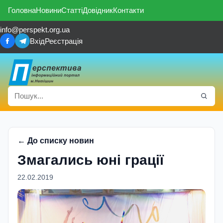
Головна
Новини
Статті
Довідник
Контакти
info@perspekt.org.ua
Вхід
Реєстрація
← До списку новин
Змагались юні грації
22.02.2019