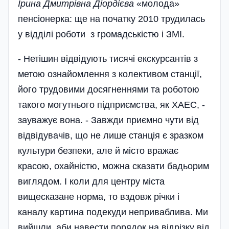
Ірина Дмитрівна Діордієва
«молода»
пенсіонерка: ще на початку 2010 трудилась
у відділі роботи з громадськістю і ЗМІ.
- Нетішин відвідують тисячі екскурсантів з
метою ознайо­млення з колективом станції,
його трудовими досягненнями та роботою
такого могутнього підприємства, як ХАЕС, -
зауважує вона. - Завжди приємно чути від
відвідувачів, що не лише станція є зразком
культури безпеки, але й місто вражає
красою, охайністю, можна сказати бадьорим
виглядом. І коли для центру міста
вищесказане норма, то вздовж річки і
каналу картина подекуди неприваблива. Ми
вийшли, аби навести порядок на відрізку від