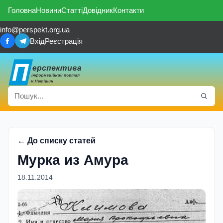
Головна
Новини
Статті
Довідник
Контакти
info@perspekt.org.ua
Вхід
Реєстрація
← До списку статей
Мурка из Амура
18.11.2014