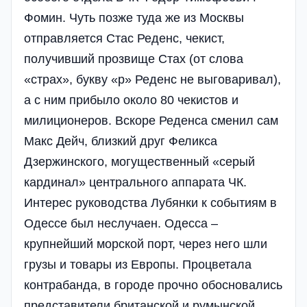
Фомин. Чуть позже туда же из Москвы
отправляется Стас Реденс, чекист,
получивший прозвище Стах (от слова
«страх», букву «р» Реденс не выговаривал),
а с ним прибыло около 80 чекистов и
милиционеров. Вскоре Реденса сменил сам
Макс Дейч, близкий друг Феликса
Дзержинского, могущественный «серый
кардинал» центрального аппарата ЧК.
Интерес руководства Лубянки к событиям в
Одессе был неслучаен. Одесса –
крупнейший морской порт, через него шли
грузы и товары из Европы. Процветала
контрабанда, в городе прочно обосновались
представители британской и румынской