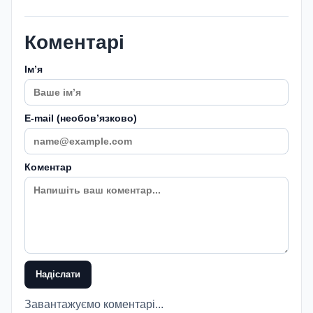
Коментарі
Імʼя
E-mail (необовʼязково)
Коментар
Надіслати
Завантажуємо коментарі...