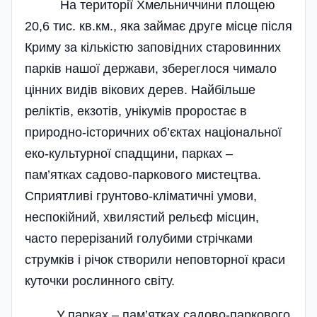
На території Хмельниччини площею
20,6 тис. кв.км., яка займає друге місце після
Криму за кількістю заповідних старовинних
парків нашої держави, збереглося чимало
цінних видів вікових дерев. Найбільше
реліктів, екзотів, унікумів проростає в
природно-історичних об’єктах національної
еко-культурної спадщини, парках –
пам’ятках садово-паркового мистецтва.
Сприятливі грунтово-кліматичні умови,
неспокійний, хвилястий рельєф місцин,
часто перерізаний голубими стрічками
струмків і річок створили неповторної краси
куточки рослинного світу.
У парках – пам’ятках садово-паркового