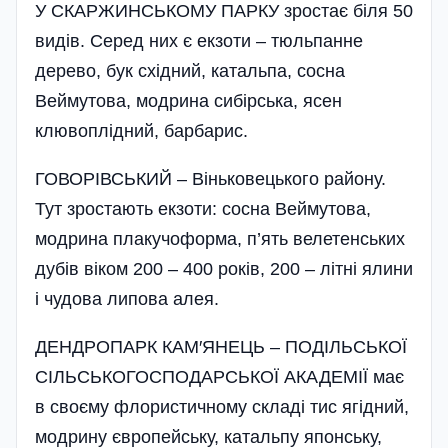
У СКАРЖИНСЬКОМУ ПАРКУ зростає біля 50
видів. Серед них є екзоти – тюльпанне
дерево, бук східний, катальпа, сосна
Веймутова, модрина сибірська, ясен
клювоплідний, барбарис.
ГОВОРІВСЬКИЙ – Віньковецького району.
Тут зростають екзоти: сосна Веймутова,
модрина плакучоформа, п’ять велетенських
дубів віком 200 – 400 років, 200 – літні ялини
і чудова липова алея.
ДЕНДРОПАРК КАМ′ЯНЕЦЬ – ПОДІЛЬСЬКОЇ
СІЛЬСЬКОГОСПОДАРСЬКОЇ АКАДЕМІЇ має
в своєму флористичному складі тис ягідний,
модрину європейську, катальпу японську,