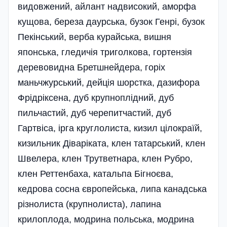
видовжений, айлант надвисокий, аморфа
кущова, береза даурська, бузок Генрі, бузок
Пекінський, верба курайська, вишня
японська, гледичія триголкова, гортензія
деревовидна Бретшнейдера, горіх
маньчжурський, дейція шорстка, дазифора
Фрідріксена, дуб крупноплідний, дуб
пильчастий, дуб черепитчастий, дуб
Гартвіса, ірга круглолиста, кизил цілокраїй,
кизильник Діваріката, клен татарський, клен
Швелера, клен Трутветнара, клен Рубро,
клен Реттенбаха, катальпа Бігноєва,
кедрова сосна європейська, липа канадська
різнолиста (крупнолиста), лапина
крилоплода, модрина польська, модрина