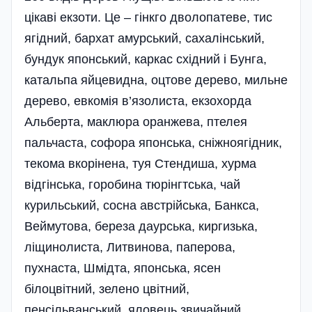
цікаві екзоти. Це – гінкго дволопатеве, тис
ягідний, бархат амурський, сахалінський,
бундук японський, каркас східний і Бунга,
катальпа яйцевидна, оцтове дерево, мильне
дерево, евкомія в’язолиста, екзохорда
Альберта, маклюра оранжева, птелея
пальчаста, софора японська, сніжноягідник,
текома вкорінена, туя Стендиша, хурма
відгінська, горобина тюрінгтська, чай
курильський, сосна австрійська, Банкса,
Веймутова, береза даурська, киргизька,
ліщинолиста, Литвинова, паперова,
пухнаста, Шмідта, японська, ясен
білоцвітний, зелено цвітний,
пенсільванський, яловець звичайний,