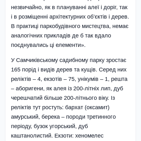
незвичайно, як в плануванні алеї і доріг, так
і в розміщенні архітектурних об’єктів і дерев.
В практиці паркобудівного мистецтва, немає
аналогічних прикладів де б так вдало
поєднувались ці елементи».
У Самчиківському садибному парку зростає
165 порід і видів дерев та кущів. Серед них
реліктів – 4, екзотів – 75, унікумів – 1, решта
– аборигени, як алея із 200-літніх лип, дуб
черешчатий більше 200-літнього віку. Із
реліктів тут ростуть: бархат (оксамит)
амурський, берека – породи третинного
періоду, бузок угорський, дуб
каштанолистий. Екзоти: хеномелес