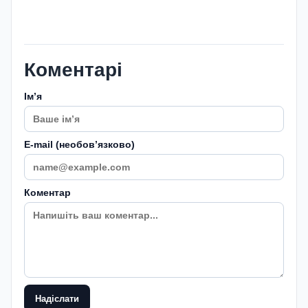
Коментарі
Імʼя
E-mail (необовʼязково)
Коментар
Надіслати