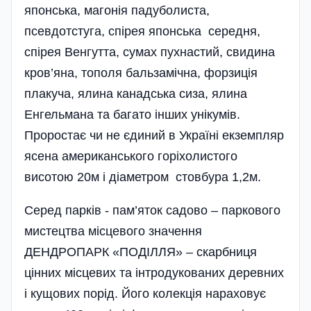
японська, магонія падуболиста,
псевдотстуга, спірея японська середня,
спірея Венгутта, сумах пухнастий, свидина
кров’яна, тополя бальзамічна, форзиція
плакуча, ялина канадська сиза, ялина
Енгельмана та багато інших унікумів.
Проростає чи не єдиний в Україні екземпляр
ясена американського горіхолистого
висотою 20м і діаметром стовбура 1,2м.
Серед парків - пам’яток садово – паркового
мистецтва місцевого значення
ДЕНДРОПАРК «ПОДІЛЛЯ» – скарбниця
цінних місцевих та інтродукованих деревних
і кущових порід. Його колекція нараховує