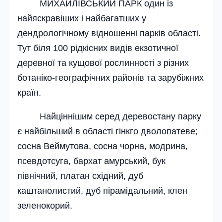
МИХАЙЛІВСЬКИЙ ПАРК один із
найяскравіших і найбагатших у
дендрологічному відношенні парків області.
Тут біля 100 рідкісних видів екзотичної
деревної та кущової рослинності з різних
ботаніко-географічних районів та зарубіжних
країн.
Найціннішим серед деревостану парку
є найбільший в області гінкго дволопатеве;
сосна Веймутова, сосна чорна, модрина,
псевдотсуга, бархат амурський, бук
північний, платан східний, дуб
каштанолистий, дуб пірамідальний, клен
зеленокорий.