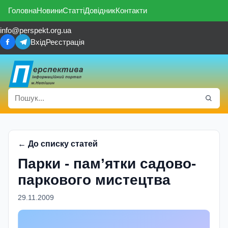
Головна
Новини
Статті
Довідник
Контакти
info@perspekt.org.ua
Вхід
Реєстрація
← До списку статей
Парки - пам’ятки садово-
паркового мистецтва
29.11.2009