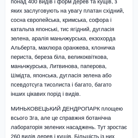
понад 400 видів і форм дерев та кущів, з
яких заслуговують на увагу платан східний,
сосна європейська, кримська, софора і
катальпа японські, тис ягідний, дугласія
зелена, аралія маньчжурська, екзохорда
Альберта, маклюра оранжева, клоничка
периста, береза біла, великоквіткова,
маньчжурська, Литвинова, паперова,
Шмідта, японська, дугласія зелена або
псевдотсуга тисолиста і багато, багато
інших цікавих порід і видів.
МИНЬКОВЕЦЬКИЙ ДЕНДРОПАРК площею
всього 3га, але це справжня ботанічна
лабораторія зелених насаджень. Тут зростає
260 видів дерев і кущів. Більшість із них