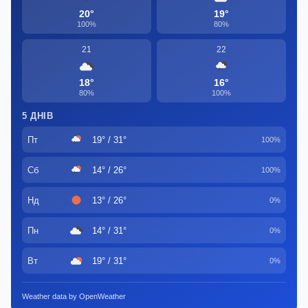
20°
19°
100%
80%
21
22
18°
16°
80%
100%
5 ДНІВ
Пт
19° / 31°
100%
Сб
14° / 26°
100%
Нд
13° / 26°
0%
Пн
14° / 31°
0%
Вт
19° / 31°
0%
Weather data by OpenWeather