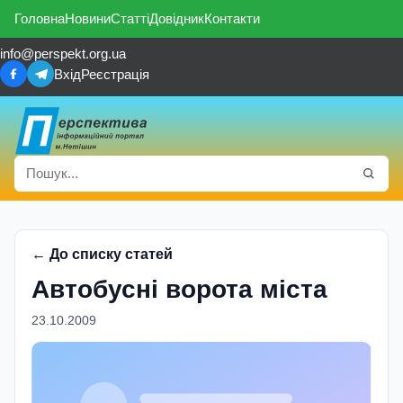
Головна
Новини
Статті
Довідник
Контакти
info@perspekt.org.ua
Вхід
Реєстрація
← До списку статей
Автобуснi ворота мiста
23.10.2009