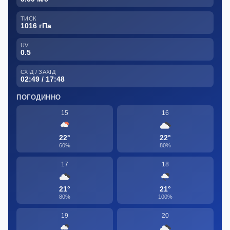
ТИСК
1016 гПа
UV
0.5
СХІД / ЗАХІД
02:49 / 17:48
ПОГОДИННО
15
16
22°
22°
60%
80%
17
18
21°
21°
80%
100%
19
20