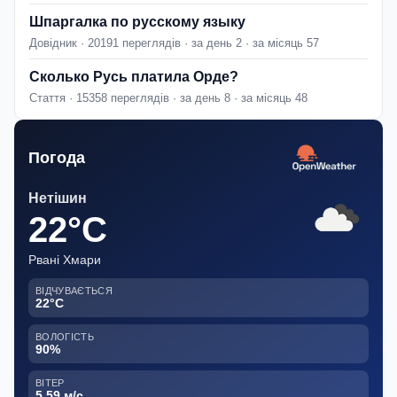
Шпаргалка по русскому языку
Довідник · 20191 переглядів · за день 2 · за місяць 57
Сколько Русь платила Орде?
Стаття · 15358 переглядів · за день 8 · за місяць 48
Погода
Нетішин
22°C
Рвані Хмари
ВІДЧУВАЄТЬСЯ
22°C
ВОЛОГІСТЬ
90%
ВІТЕР
5.59 м/с