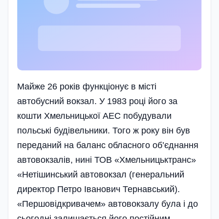
Майже 26 років функціонує в місті
автобусний вокзал. У 1983 році його за
кошти Хмельницької АЕС побудували
польські будівельники. Того ж року він був
переданий на баланс обласного об’єднання
авто­вокзалів, нині ТОВ «Хмельницьк­транс»
«Нетішинський автовокзал (генеральний
директор Петро Іванович Тернавський).
«Першовідкривачем» автовокзалу була і до
сьогодні залишається його постійним