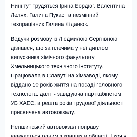
Нині тут трудяться Ірина Бордюг, Валентина
Лелях, Галина Пукас та незмін­ний
техпрацівник Галина Жданюк.
Ведучи розмову із Людмилою Сергіївною
дізнався, що за плечима у неї диплом
випускника хіміч­ного факультету
Хмельницького техніч­ного інституту.
Працювала в Славуті на хімзаводі, якому
віддано 10 років життя на посаді головного
технолога, далі - завідуюча парткабінетом
УБ ХАЕС, а решта років трудової діяльності
присвячена автовокзалу.
Нетішинський автовокзал поправу
вважається одним з кращих в області. І хоч у