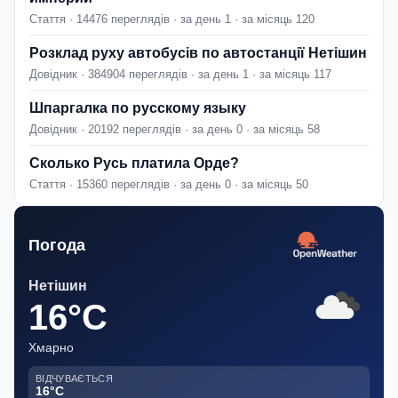
Стаття · 14476 переглядів · за день 1 · за місяць 120
Розклад руху автобусів по автостанції Нетішин
Довідник · 384904 переглядів · за день 1 · за місяць 117
Шпаргалка по русскому языку
Довідник · 20192 переглядів · за день 0 · за місяць 58
Сколько Русь платила Орде?
Стаття · 15360 переглядів · за день 0 · за місяць 50
Погода
Нетішин
16°C
Хмарно
ВІДЧУВАЄТЬСЯ
16°C