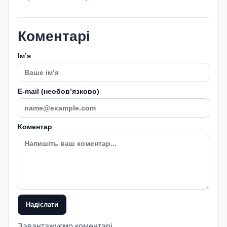
Коментарі
Імʼя
E-mail (необовʼязково)
Коментар
Надіслати
Завантажуємо коментарі...