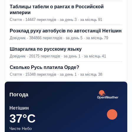
Таблицы табели о рангах в Российской
империи
Стаття · 14447 переглядів · за день 3 · за місяць 91
Розклад руху автобусів по автостанції Нетішин
Довідник · 384866 переглядів · за день 5 · за місяць 79
Шпаргалка по русскому языку
Довідник · 20175 переглядів · за день 1 · за місяць 41
Сколько Русь платила Орде?
Стаття · 15348 переглядів · за день 1 · за місяць 38
Погода
Нетішин
37°C
Чисте Небо