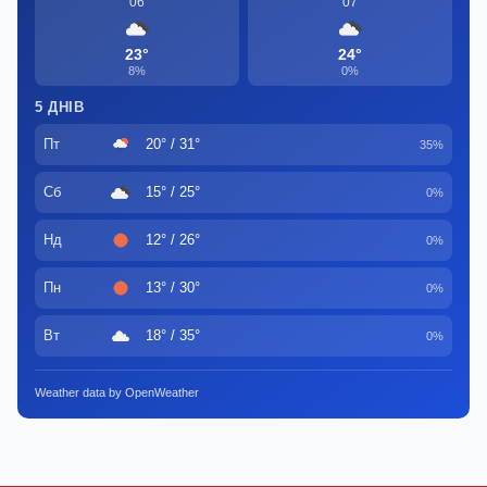
06
07
23°
24°
8%
0%
5 ДНІВ
Пт
20° / 31°
35%
Сб
15° / 25°
0%
Нд
12° / 26°
0%
Пн
13° / 30°
0%
Вт
18° / 35°
0%
Weather data by OpenWeather