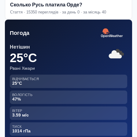
Сколько Русь платила Орде?
Стаття · 15350 переглядів · за день 0 · за місяць 40
Погода
Нетішин
25°C
Рвані Хмари
ВІДЧУВАЄТЬСЯ
25°C
ВОЛОГІСТЬ
47%
ВІТЕР
3.59 м/с
ТИСК
1014 гПа