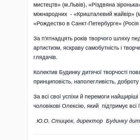
мистецтв» (м.Львів), «Різдвяна зіронька
міжнародних - «Кришталевий жайвір» (м.
«Рождество в Санкт-Петербурге» (Росія 
За п'ятнадцять років творчого шляху пе
артистизм, яскраву самобутність і твор
глядачів.
Колектив Будинку дитячої творчості пова
принциповість, наполегливість, доброту
За всі свої успіхи й перемоги найщирі
чоловікові Олексію, який пі
Ю.О. Стицюк, директор
Будинку дит