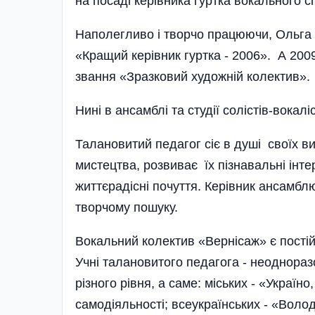
на посаді керівника гуртка вокального с
Наполегливо і творчо працюючи, Ольга 
«Кращий керівник гуртка - 2006». А 20
звання «Зразковий художній колектив».
Нині в ансамблі та студії солістів-вокалі
Талановитий педагог сіє в душі своїх ви
мистецтва, розвиває їх пізнавальні інтер
життєрадісні почуття. Керівник ансамблю
творчому пошуку.
Вокальний колектив «Вернісаж» є постій
Учні талановитого педагога - неоднораз
різного рівня, а саме: міських - «Україн
самодіяльності; всеукраїнських - «Вол