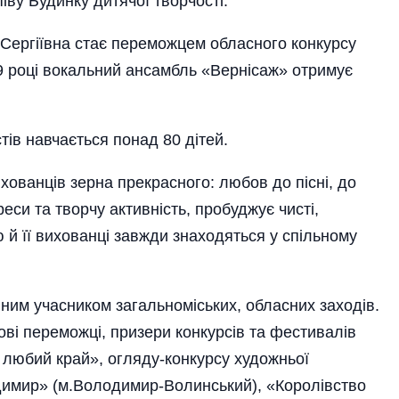
піву Будинку дитячої творчості.
Сергіївна стає переможцем обласного конкурсу
09 році вокальний ансамбль «Вернісаж» отримує
стів навчається понад 80 дітей.
хованців зерна прекрасного: любов до пісні, до
еси та творчу активність, пробуджує чисті,
 й її вихованці завжди знаходяться у спільному
ним учасником загальноміських, обласних заходів.
ові переможці, призери конкурсів та фестивалів
о, любий край», огляду-конкурсу художньої
одимир» (м.Володимир-Волинський), «Королівство