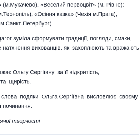
» (м.Мукачево), «Веселий первоцвіт» (м. Рівне);
Тернопіль), «Осіння казка» (Чехія м.Прага),
м.Санкт-Петербург).
дагог зуміла сформувати традиції, погляди, смаки,
че натхнення вихованців, які захоплюють та вражають
жає Ольгу Сергіївну за її відкритість,
 та щирість.
ші слова подяки Ольга Сергіївна висловлює своєму
дтримує всі її починання.
ячої творчості