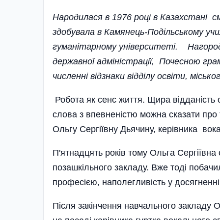
Народилася в 1976 році в Казахстані с
здобувала в Камянець-Подільському уч
гуманітарному університеті. Нагород
державної адміністрації, Почесною гра
численні відзнаки відділу освіти, міськ
Робота як сенс життя. Щира відданість 
слова з впевненістю можна сказати про 
Ольгу Сергіївну Дьячину, керівника во
П'ятнадцять років тому Ольга Сергіївна
позашкільного закладу. Вже тоді побачил
професією, наполегливість у досягненні
Після закінчення навчального закладу О