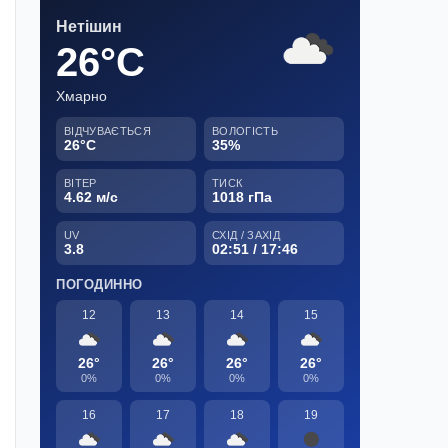
Нетішин
26°C
Хмарно
ВІДЧУВАЄТЬСЯ
ВОЛОГІСТЬ
26°C
35%
ВІТЕР
ТИСК
4.62 м/с
1018 гПа
UV
СХІД / ЗАХІД
3.8
02:51 / 17:46
ПОГОДИННО
12
13
14
15
26°
26°
26°
26°
0%
0%
0%
0%
16
17
18
19