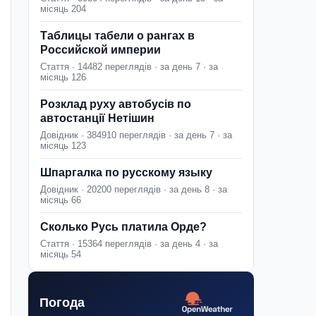
місяць 204
Таблицы табели о рангах в
Российской империи
Стаття · 14482 переглядів · за день 7 · за
місяць 126
Розклад руху автобусів по
автостанції Нетішин
Довідник · 384910 переглядів · за день 7 · за
місяць 123
Шпаргалка по русскому языку
Довідник · 20200 переглядів · за день 8 · за
місяць 66
Сколько Русь платила Орде?
Стаття · 15364 переглядів · за день 4 · за
місяць 54
Погода