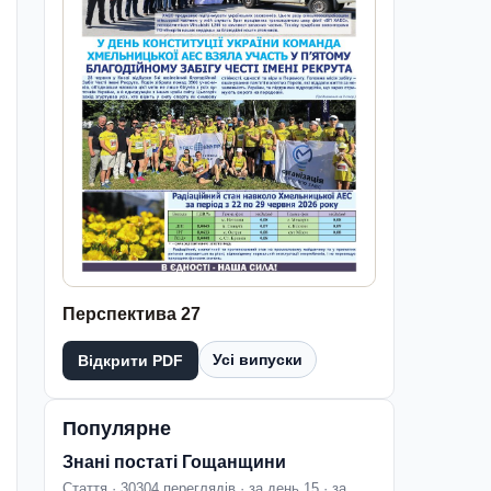
Перспектива 27
Усі випуски
Відкрити PDF
Популярне
Знані постаті Гощанщини
Стаття · 30304 переглядів · за день 15 · за