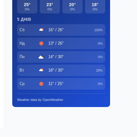
25°
23°
20°
18°
0%
0%
0%
0%
5 ДНІВ
Сб
16° / 26°
100%
Нд
13° / 26°
0%
Пн
14° / 30°
0%
Вт
18° / 30°
28%
Ср
11° / 25°
0%
Weather data by OpenWeather