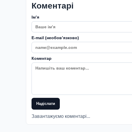
Коментарі
Імʼя
E-mail (необовʼязково)
Коментар
Надіслати
Завантажуємо коментарі...