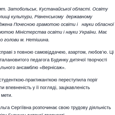
мт. Затобольськ, Кустанайської області. Освіту
илищі культури, Рівненському державному
жена Почесною грамотою освіти і науки обласної
мотою Міністерства освіти і науки України. Має
ого голови м. Нетішина.
справі з повною самовіддачею, азартом, любов’ю. Ці
талановитого педагога Будинку дитячої творчості
кального ансамблю «Вернісаж».
 студенткою-практиканткою переступила поріг
и впевненість у її погляді, зацікавленість
 мети.
льга Сергіївна розпочинає свою трудову діяльність