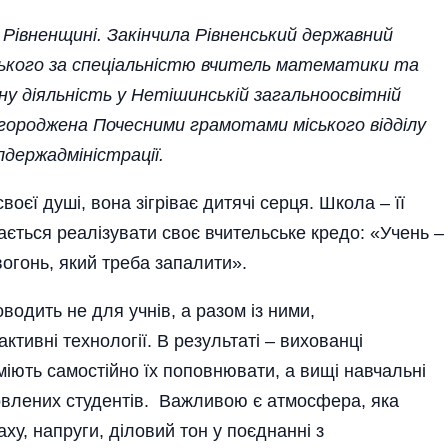
а Рівненщині. Закінчила Рівненський державний
ьського за спеціальністю вчитель математики та
чну діяльність у Нетішинській загальноосвітній
агороджена Почесними грамотами міського відділу
лдержадміністрації.
єї душі, вона зігріває дитячі серця. Школа – її
ається реалізувати своє вчительське кредо: «Учень –
вогонь, який треба запалити».
оводить не для учнів, а разом із ними,
ктивні технології. В результаті – вихованці
вміють самостійно їх поповнювати, а вищі навчальні
овлених студентів. Важливою є атмосфера, яка
аху, напруги, діловий тон у поєднанні з