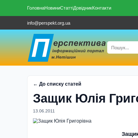
Головна
Новини
Статті
Довідник
Контакти
info@perspekt.org.ua
← До списку статей
Защик Юлія Григ
13.06.2011
Защик