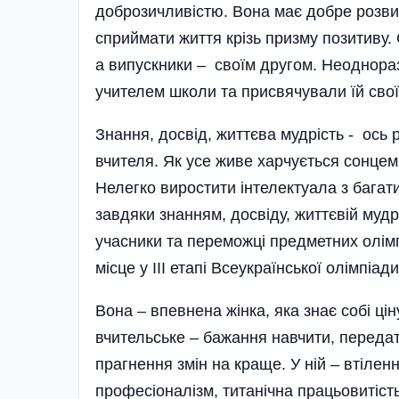
доброзичливістю. Вона має добре розвин
сприймати життя крізь призму позитиву.
а випускники – своїм другом. Неоднора
учителем школи та присвячували їй свої 
Знання, досвід, життєва мудрість - ось
вчителя. Як усе живе харчується сонцем
Нелегко виростити інтелектуала з багат
завдяки знанням, досвіду, життєвій мудрос
учасники та переможці предметних олімпі
місце у ІІІ етапі Всеукраїнської олімпіади
Вона – впевнена жінка, яка знає собі ціну
вчительське – бажання навчити, передати
прагнення змін на краще. У ній – втілен
професіоналізм, титанічна працьовитість,