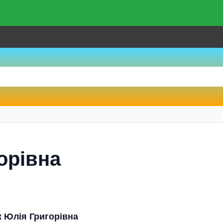
орівна
 Юлія Григорівна