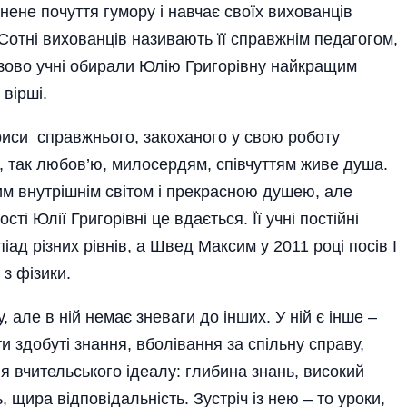
ене почуття гумору і навчає своїх вихованців
 Сотні вихованців називають її справжнім педагогом,
зово учні обирали Юлію Григорівну найкращим
вірші.
 риси справжнього, закоханого у свою роботу
, так любов’ю, милосердям, співчуттям живе душа.
им внутрішнім світом і прекрасною душею, але
ті Юлії Григорівні це вдається. Її учні постійні
ад різних рівнів, а Швед Максим у 2011 році посів І
 з фізики.
, але в ній немає зневаги до інших. У ній є інше –
 здобуті знання, вболівання за спільну справу,
ня вчительського ідеалу: глибина знань, високий
 щира відповідальність. Зустріч із нею – то уроки,