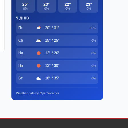
25°
23°
22°
23°
0%
0%
0%
0%
5 ДНІВ
Пт
20° / 31°
35%
Сб
15° / 25°
0%
Нд
12° / 26°
0%
Пн
13° / 30°
0%
Вт
18° / 35°
0%
Weather data by OpenWeather