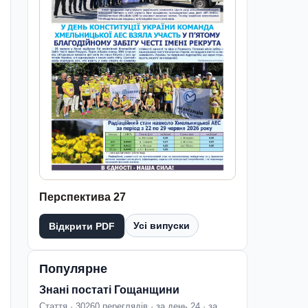
Перспектива 27
Усі випуски
Відкрити PDF
Популярне
Знані постаті Гощанщини
Стаття · 30260 переглядів · за день 24 · за