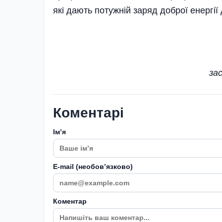
які дають потужній заряд доброї енерг
за
Коментарі
Імʼя
E-mail (необовʼязково)
Коментар