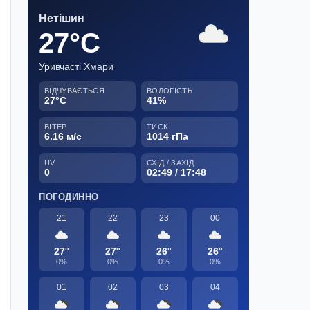
Нетішин
27°C
Уривчасті Хмари
ВІДЧУВАЄТЬСЯ
ВОЛОГІСТЬ
27°C
41%
ВІТЕР
ТИСК
6.16 м/с
1014 гПа
UV
СХІД / ЗАХІД
0
02:49 / 17:48
ПОГОДИННО
21
22
23
00
27°
27°
26°
26°
0%
0%
0%
0%
01
02
03
04