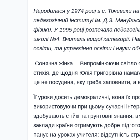
Народилася у 1974 році в с. Точивики н
педагогічний інституі ім. Д.З. Мануїл
фізики. У 1995 році розпочала педагогі
школі №4. Вчитель вищої категорії. Н
освіти, та управління освіти і науки об
Сонячна жінка… Випромінюючи світло сво
стихія, де щодня Юлія Григорівна намаг
це не посудина, яку треба заповнити, а 
Її уроки досить демократичні, вона їх пр
використовуючи при цьому сучасні інтера
здобувають стійкі та ґрунтовні знання, 
заклади країни отримують добре підгот
панує на уроках учителя: відсутність стр