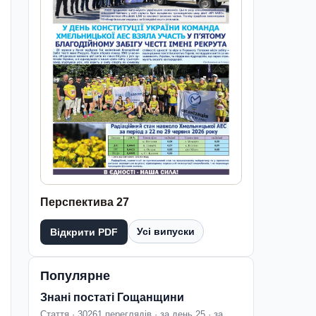
Перспектива 27
Усі випуски
Відкрити PDF
Популярне
Знані постаті Гощанщини
Стаття · 30261 переглядів · за день 25 · за