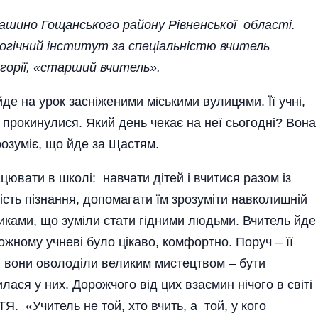
ашино Гощанського району Рівненської області.
гогічний інститут за спеціальністю вчитель
горії, «старший вчитель»
.
де на урок засніженими міськими вулицями. Її учні,
 прокинулися. Який день чекає на неї сьогодні? Вона
озуміє, що йде за Щастям.
ювати в школі: навчати дітей і вчитися разом із
дість пізнання, допомагати їм зрозуміти навколишній
иками, що зуміли стати гідними людьми. Вчитель йде
ожному учневі було цікаво, комфортно. Поруч – її
і вони оволоділи великим мистецтвом – бути
лася у них. Дорожчого від цих взаємин нічого в світі
Я. «Учитель не той, хто вчить, а той, у кого