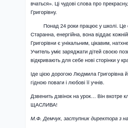
вчаться». Ці чудові слова про прекрасн
Григорівну.
Понад 24 роки працює у школі. Це осв
Старанна, енергійна, вона віддає кожні
Григорівни є унікальним, цікавим, натхн
Учитель уміє заряджати дітей своєю поз
відкривають для себе нові сторінки у кра
Іде цією дорогою Людмила Григорівна й 
гідною поваги і любові її учнів.
Дзвенить дзвінок на урок… Він вкотре кли
ЩАСЛИВА!
М.Ф. Демчук, заступник директора з н