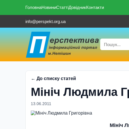
Головна
Новини
Статті
Довідник
Контакти
info@perspekt.org.ua
← До списку статей
Мініч Людмила Г
13.06.2011
Мініч 