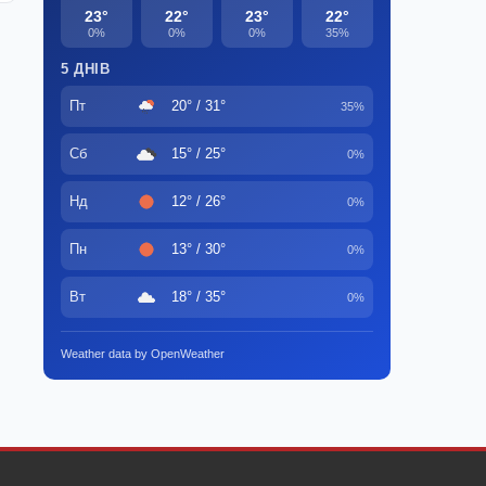
23°
22°
23°
22°
0%
0%
0%
35%
5 ДНІВ
Пт
20° / 31°
35%
Сб
15° / 25°
0%
Нд
12° / 26°
0%
Пн
13° / 30°
0%
Вт
18° / 35°
0%
Weather data by OpenWeather