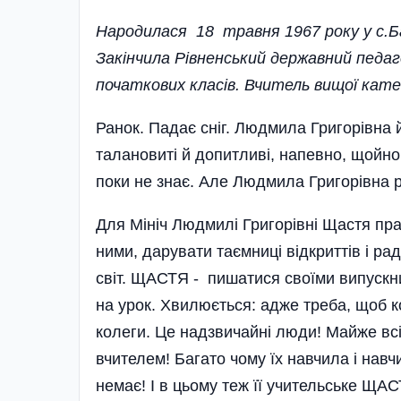
Народилася 18 травня 1967 року у с.Б
Закінчила Рівненський державний педа
початкових класів. Вчитель вищої кате
Ранок. Падає сніг. Людмила Григорівна й
талановиті й допитливі, напевно, щойно
поки не знає. Але Людмила Григорівна р
Для Мініч Людмилі Григорівні Щастя прац
ними, дарувати таємниці відкриттів і ра
світ. ЩАСТЯ - пишатися своїми випускн
на урок. Хвилюється: адже треба, щоб к
колеги. Це надзвичайні люди! Майже вс
вчителем! Багато чому їх навчила і навчи
немає! І в цьому теж її учительське ЩАСТ