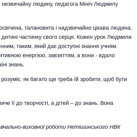
у, незвичайну людину, педагога Мініч Людмилу
ічена, талановита і надзвичайно цікава людина.
й дитині частинку свого серця. Кожен урок Людмили
енним, таким, який дає доступні знання учням.
итивною енергією, завзяттям, а вони - вдало
їні знань.
розуміє, як багато ще треба їй зробити, щоб бути
че її до творчості, а дітей – до знань. Вона
авчально
-
виховної роботи Нетішинського НВК