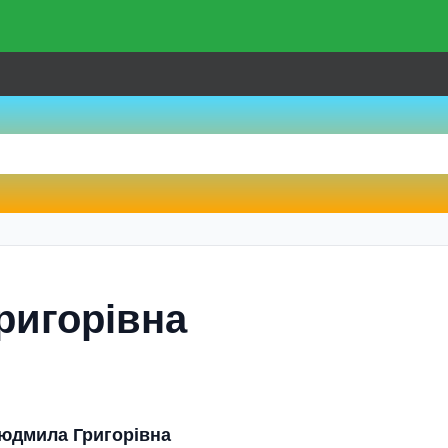
ригорівна
Людмила Григорівна