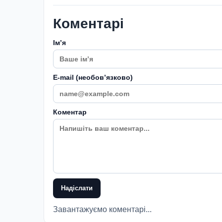
Коментарі
Імʼя
E-mail (необовʼязково)
Коментар
Надіслати
Завантажуємо коментарі...