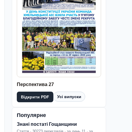
Перспектива 27
Усі випуски
Відкрити PDF
Популярне
Знані постаті Гощанщини
Стаття · 30273 переглядів · за день 11 · за