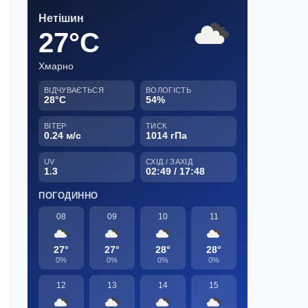
Нетішин
27°C
Хмарно
ВІДЧУВАЄТЬСЯ
ВОЛОГІСТЬ
28°C
54%
ВІТЕР
ТИСК
0.24 м/с
1014 гПа
UV
СХІД / ЗАХІД
1.3
02:49 / 17:48
ПОГОДИННО
08
09
10
11
27°
27°
28°
28°
0%
0%
0%
0%
12
13
14
15