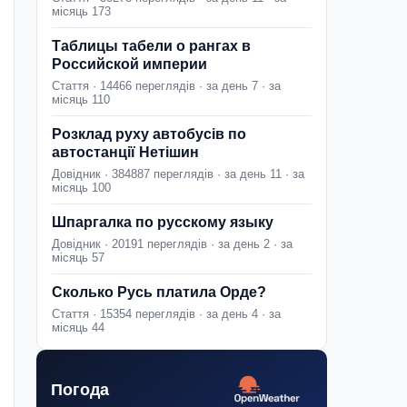
місяць 173
Таблицы табели о рангах в
Российской империи
Стаття · 14466 переглядів · за день 7 · за
місяць 110
Розклад руху автобусів по
автостанції Нетішин
Довідник · 384887 переглядів · за день 11 · за
місяць 100
Шпаргалка по русскому языку
Довідник · 20191 переглядів · за день 2 · за
місяць 57
Сколько Русь платила Орде?
Стаття · 15354 переглядів · за день 4 · за
місяць 44
Погода