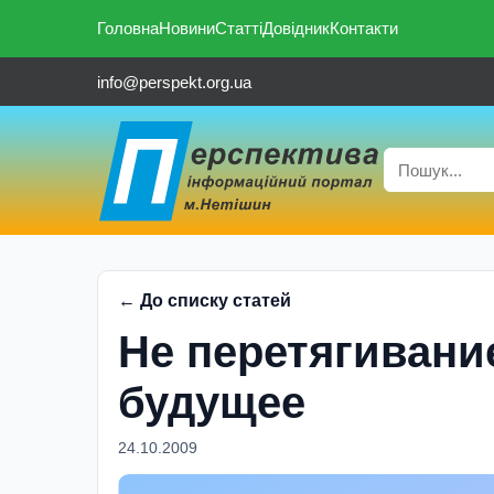
Головна
Новини
Статті
Довідник
Контакти
info@perspekt.org.ua
← До списку статей
Не перетягивание
будущее
24.10.2009