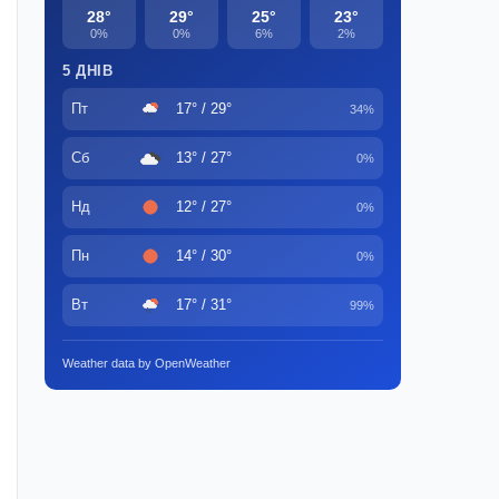
28°
29°
25°
23°
0%
0%
6%
2%
5 ДНІВ
Пт
17° / 29°
34%
Сб
13° / 27°
0%
Нд
12° / 27°
0%
Пн
14° / 30°
0%
Вт
17° / 31°
99%
Weather data by OpenWeather