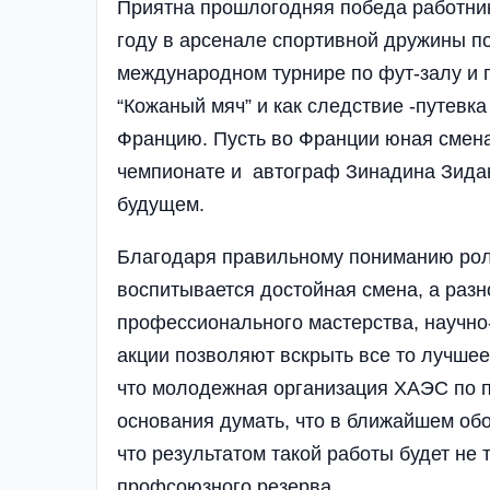
Приятна прошлогодняя победа работни
году в арсенале спортивной дружины п
международном турнире по фут-залу и 
“Кожаный мяч” и как следствие -путевк
Францию. Пусть во Франции юная смена 
чемпионате и автограф Зинадина Зидан
будущем.
Благодаря правильному пониманию рол
воспитывается достойная смена, а раз
профессионального мастерства, научно
акции позволяют вскрыть все то лучше
что молодежная организация ХАЭС по п
основания думать, что в ближайшем обо
что результатом такой работы будет не 
профсоюзного резерва.