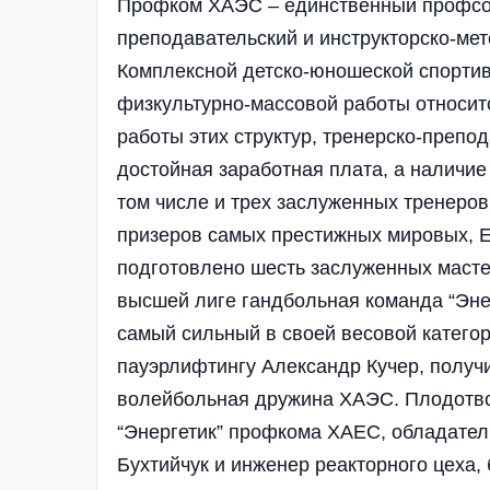
Профком ХАЭС – единственный профсою
преподавательский и инструкторско-ме
Комплексной детско-юношеской спортивн
физкультурно-массовой работы относит
работы этих структур, тренерско-преп
достойная заработная плата, а наличи
том числе и трех заслуженных тренеров
призеров самых престижных мировых, Е
подготовлено шесть заслуженных мастер
высшей лиге гандбольная команда “Эне
самый сильный в своей весовой катего
пауэрлифтингу Александр Кучер, получи
волейбольная дружина ХАЭС. Плодотвор
“Энергетик” профкома ХАЕС, обладател
Бухтийчук и инженер реакторного цеха,