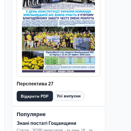
Перспектива 27
Усі випуски
Відкрити PDF
Популярне
Знані постаті Гощанщини
Стаття · 30280 переглядів · за день 18 · за