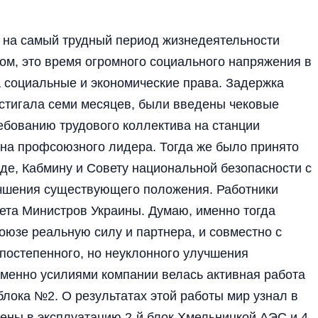
 на самый трудный период жизнедеятельности
ом, это время огромного социального напряжения в
а социальные и экономические права. Задержка
стигала семи месяцев, были введены чековые
ебованию трудового коллектива на станции
ена профсоюзного лидера. Тогда же было принято
де, Кабмину и Совету национальной безопасности с
учшения существующего положения. Работники
ета Министров Украины. Думаю, именно тогда
оюзе реальную силу и партнера, и совместно с
постепенного, но неуклонного улучшения
менно усилиями компании велась активная работа
блока №2. О результатах этой работы мир узнал в
дены в эксплуатацию 2-й блок Хмельницкой АЭС и 4-