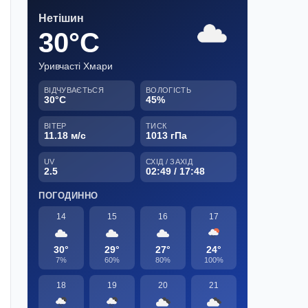
Нетішин
30°C
Уривчасті Хмари
ВІДЧУВАЄТЬСЯ
ВОЛОГІСТЬ
30°C
45%
ВІТЕР
ТИСК
11.18 м/с
1013 гПа
UV
СХІД / ЗАХІД
2.5
02:49 / 17:48
ПОГОДИННО
14
15
16
17
30°
29°
27°
24°
7%
60%
80%
100%
18
19
20
21