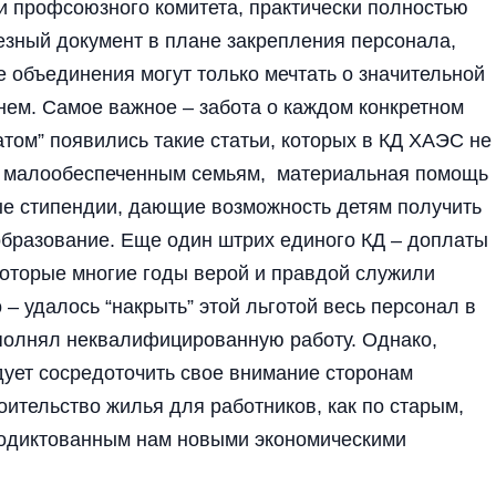
 и профсоюзного комитета, практически полностью
езный документ в плане закрепления персонала,
 объединения могут только мечтать о значительной
 нем. Самое важное – забота о каждом конкретном
том” появились такие статьи, которых в КД ХАЭС не
ь малообеспеченным семьям, материальная помощь
ные стипендии, дающие возможность детям получить
образование. Еще один штрих единого КД – доплаты
которые многие годы верой и правдой служили
– удалось “накрыть” этой льготой весь персонал в
ыполнял неквалифицированную работу. Однако,
дует сосредоточить свое внимание сторонам
оительство жилья для работников, как по старым,
родиктованным нам новыми экономическими