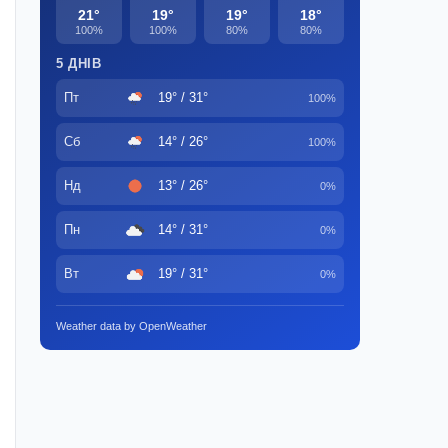
21°
19°
19°
18°
100%
100%
80%
80%
5 ДНІВ
Пт
19° / 31°
100%
Сб
14° / 26°
100%
Нд
13° / 26°
0%
Пн
14° / 31°
0%
Вт
19° / 31°
0%
Weather data by OpenWeather