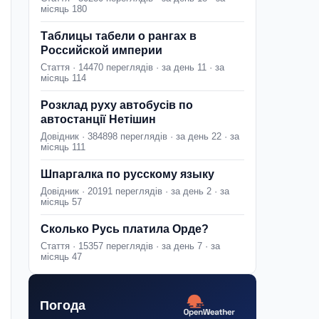
місяць 180
Таблицы табели о рангах в
Российской империи
Стаття · 14470 переглядів · за день 11 · за
місяць 114
Розклад руху автобусів по
автостанції Нетішин
Довідник · 384898 переглядів · за день 22 · за
місяць 111
Шпаргалка по русскому языку
Довідник · 20191 переглядів · за день 2 · за
місяць 57
Сколько Русь платила Орде?
Стаття · 15357 переглядів · за день 7 · за
місяць 47
Погода