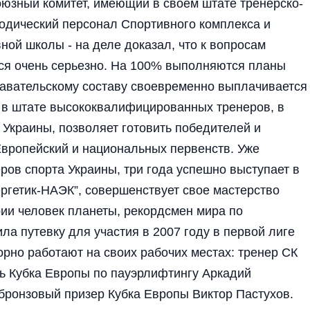
зный комитет, имеющий в своем штате тренер­ско-
тодический персонал Спортивного комплекса и
ой школы - на деле доказал, что к вопросам
ся очень серьезно. На 100% выполняются планы
одавательскому составу своевременно выплачивается
е в штате высококвалифицированных тренеров, в
 Украины, позволяет готовить победителей и
вропейский и национальных первенств. Уже
ов спорта Украины, три года успешно выступает в
ргетик-НАЭК”, совершенствует свое мастерство
рии человек планеты, рекордсмен мира по
ла путевку для участия в 2007 году в первой лиге
но работают на своих рабочих местах: тренер СК
ь Кубка Европы по пауэрлифтингу Аркадий
 бронзовый призер Кубка Европы Виктор Пастухов.