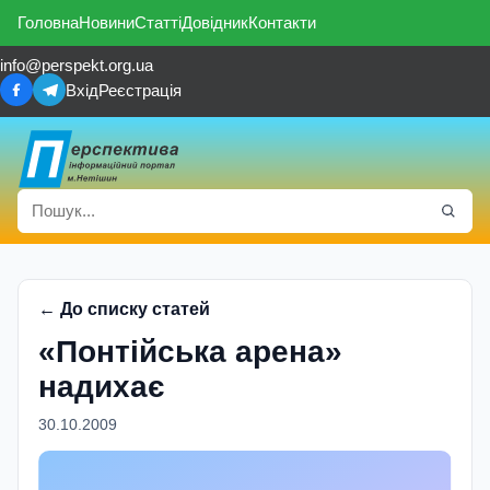
Головна
Новини
Статті
Довідник
Контакти
info@perspekt.org.ua
Вхід
Реєстрація
← До списку статей
«Понтійська арена»
надихає
30.10.2009