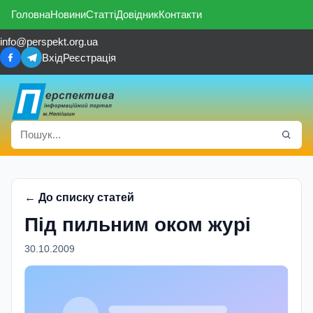
Головна
Новини
Статті
Довідник
Контакти
info@perspekt.org.ua
Вхід
Реєстрація
← До списку статей
Під пильним оком журі
30.10.2009