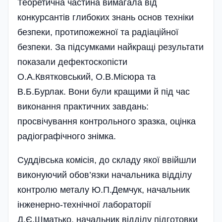
Теоретична частина вимагала від
конкурсантів глибоких знань основ техніки
безпеки, протипожежної та радіаційної
безпеки. За підсумками найкращі результати
показали дефекто­скопісти
О.А.Квятковський, О.В.Місюра та
В.Б.Бурлак. Вони були кращими й під час
виконання практичних завдань:
просвічування контрольного зразка, оцінка
радіографічного знімка.
Суддівська комісія, до складу якої ввійшли
виконуючий обов’язки начальника відділу
контролю­ металу Ю.П.Демчук, начальник
інженерно-технічної лабораторії
Д.Є.Шматько, началь­ник відділу підготовки