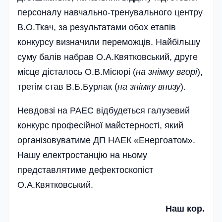
персоналу навчально-тренувального центру
В.О.Ткач, за результатами обох етапів
конкурсу визначили переможців. Найбільшу
суму балів набрав О.А.Квятковський, друге
місце дісталось О.В.Місюрі (
на знімку вгорі
),
третім став В.Б.Бурлак (
на знімку внизу
).
Невдовзі на РАЕС відбудеться галузевий
конкурс­ професійної майстерності, який
організовуватиме ДП НАЕК «Енергоатом».
Нашу електростанцію на ньому
представлятиме дефектоскопіст
О.А.Квятковський.
Наш кор.