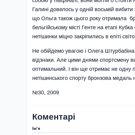
собою у півфіналі, вони могли б стояти
Галині довелось у одній восьмій вибити
що Ольга також цього року отримала бр
бельгійському місті Генте на етапі Кубк
нетішинки міцно закріпились в еліті сві
Не обійдемо увагою і Олега Штурбабіна
відзнаки. Але цими днями спортсмену в
оптимальний. І він ще отримає не одну 
нетішинського спорту бронзова медаль на
№30, 2009
Коментарі
Імʼя