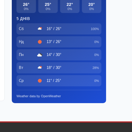
26°
25°
22°
20°
0%
0%
0%
0%
5 ДНІВ
Сб
16° / 26°
100%
Нд
13° / 26°
0%
Пн
14° / 30°
0%
Вт
18° / 30°
28%
Ср
11° / 25°
0%
Weather data by OpenWeather