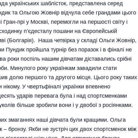
анда українських шаблісток, представлена серед
дик та Ольгою Жовнір відчула себе грандами цього
 Гран-прі у Москві, перемогли на першості світу і
сходинку п’єдесталу пошани на Європейській
і (Болгарія). Наша четвірка у складі Ольги Жовнір,
 Пундик пройшла турнір без поразок і в фіналі не
ва роки поспіль нашим дівчатам діставались срібні
оби. Минулого року українкам завадили стати
ив долю першого та другого місця. Цього року таких
 нікому. У чвертьфіналі українки впевнено
десять ударів перевага була і над спортсменками
колів більше зробили вони і у двобої з росіянками.
ьних змаганнях наші дівчата були кращими. Ольга
 – бронзу. Якби не зустріч цих двох спортсменок між