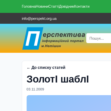
Головна
Новини
Статті
Довідник
Контакти
info@perspekt.org.ua
← До списку статей
ЗолотI шаблI
03.11.2009