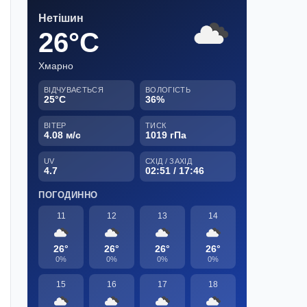
Нетішин
26°C
Хмарно
ВІДЧУВАЄТЬСЯ
ВОЛОГІСТЬ
25°C
36%
ВІТЕР
ТИСК
4.08 м/с
1019 гПа
UV
СХІД / ЗАХІД
4.7
02:51 / 17:46
ПОГОДИННО
11
12
13
14
26°
26°
26°
26°
0%
0%
0%
0%
15
16
17
18