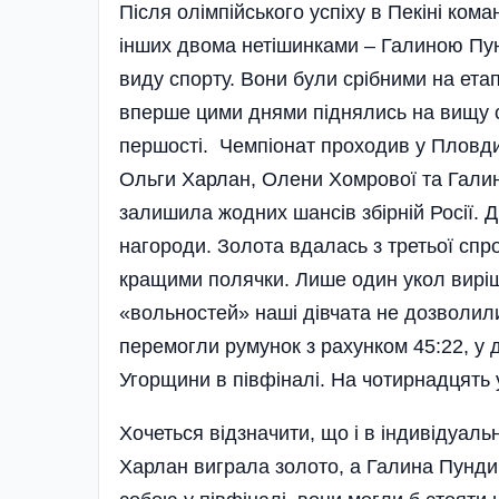
Після олімпійського успіху в Пекіні ком
інших двома нетішинками – Галиною Пун
виду спорту. Вони були срібними на етапі
вперше цими днями піднялись на вищу 
першості. Чемпіонат проходив у Пловдив
Ольги Харлан, Олени Хомрової та Галини
залишила жодних шансів збірній Росії. Д
нагороди. Золота вдалась з третьої спр
кращими полячки. Лише один укол виріш
«вольностей» наші дівчата не дозволили
перемогли румунок з рахунком 45:22, у 
Угорщини в півфіналі. На чотирнадцять у
Хочеться відзначити, що і в індивідуал
Харлан виграла золото, а Галина Пундик