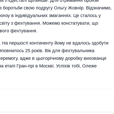
 на п’єдесталі щільніше. Для отримання бронзи
 з боротьби свою подругу Ольгу Жовнір. Відзначимо,
онзу в індивідуальних змаганнях. Це сталось у
а світу з фехтування. Можемо констатувати, що
тового фехтування.
. На першості континенту йому не вдалось здобути
иповнилось 25 років. Вік для фехтувальника
перемогу, адже в цьогорічному доробку вихованця
 етапі Гран-прі в Москві. Успіхів тобі, Олеже