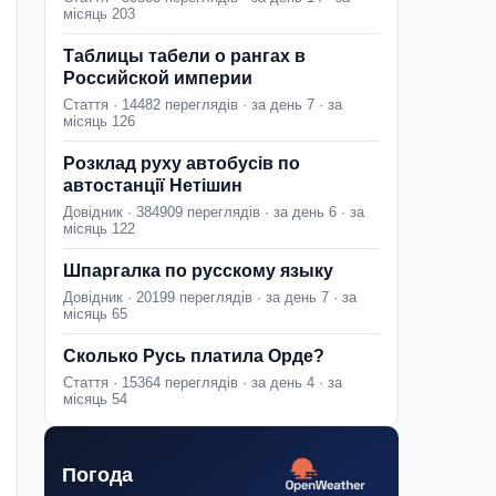
місяць 203
Таблицы табели о рангах в
Российской империи
Стаття · 14482 переглядів · за день 7 · за
місяць 126
Розклад руху автобусів по
автостанції Нетішин
Довідник · 384909 переглядів · за день 6 · за
місяць 122
Шпаргалка по русскому языку
Довідник · 20199 переглядів · за день 7 · за
місяць 65
Сколько Русь платила Орде?
Стаття · 15364 переглядів · за день 4 · за
місяць 54
Погода