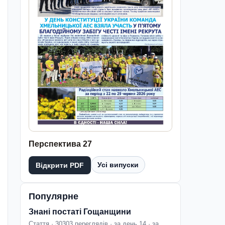
Перспектива 27
Усі випуски
Відкрити PDF
Популярне
Знані постаті Гощанщини
Стаття · 30303 переглядів · за день 14 · за