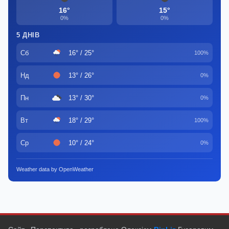
16°
15°
0%
0%
5 ДНІВ
Сб
16° / 25°
100%
Нд
13° / 26°
0%
Пн
13° / 30°
0%
Вт
18° / 29°
100%
Ср
10° / 24°
0%
Weather data by OpenWeather