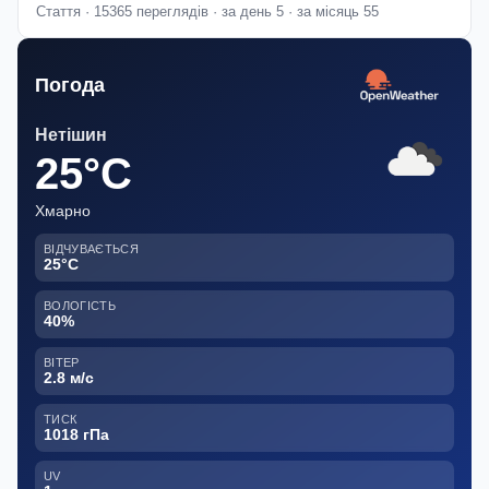
Стаття · 15365 переглядів · за день 5 · за місяць 55
Погода
Нетішин
25°C
Хмарно
ВІДЧУВАЄТЬСЯ
25°C
ВОЛОГІСТЬ
40%
ВІТЕР
2.8 м/с
ТИСК
1018 гПа
UV