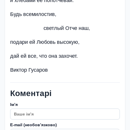
и хлебами ее попотчевай.
Будь всемилостив,
светлый Отче наш,
подари ей Любовь высокую,
дай ей все, что она захочет.
Виктор Гусаров
Коментарі
Імʼя
E-mail (необовʼязково)