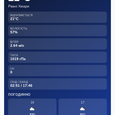
Рвані Хмари
ВІДЧУВАЄТЬСЯ
21°C
ВОЛОГІСТЬ
57%
ВІТЕР
2.64 м/с
ТИСК
1019 гПа
UV
0
СХІД / ЗАХІД
02:51 / 17:46
ПОГОДИННО
16
17
22°
21°