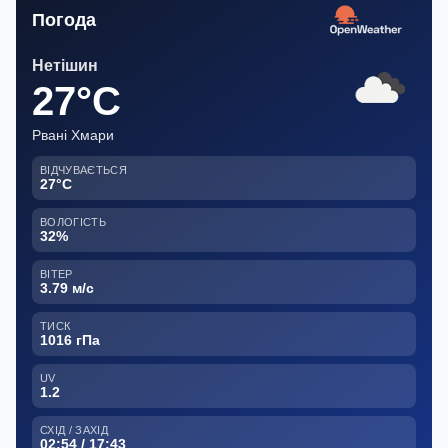
Погода
Нетішин
27°C
Рвані Хмари
ВІДЧУВАЄТЬСЯ
27°C
ВОЛОГІСТЬ
32%
ВІТЕР
3.79 м/с
ТИСК
1016 гПа
UV
1.2
СХІД / ЗАХІД
02:54 / 17:43