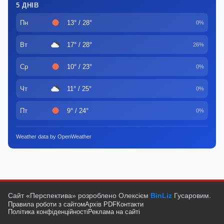
5 ДНІВ
Пн
13° / 28°
0%
Вт
17° / 28°
26%
Ср
10° / 23°
0%
Чт
11° / 25°
0%
Пт
9° / 24°
0%
Weather data by OpenWeather
Сайт «Перспектива» розроблено Олексієм
BinLiz
Гусаровим.
Правила роботи з сайтом
Архів PDF
Контакти
Політика конфіденційності
Реклама на сайті