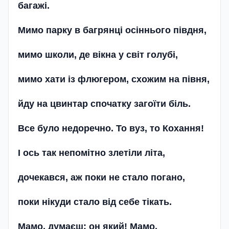
багажі.
Мимо парку в багрянці осіннього півдня,
мимо школи, де вікна у світ голубі,
мимо хати із флюгером, схожим на півня,
йду на цвинтар спочатку загоїти біль.
Все було недоречно. То вуз, то Кохання!
І ось так непомітно злетіли літа,
дочекався, аж поки не стало погано,
поки нікуди стало від себе тікать.
Мамо, думаєш: он який! Мамо,