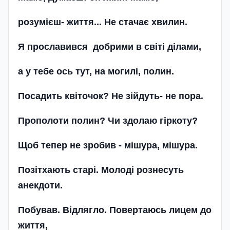
розумієш- життя... Не стачає хвилин.
Я прославився добрими в світі ділами,
а у тебе ось тут, на могилі, полин.
Посадить квіточок? Не зійдуть- не пора.
Прополоти полин? Чи здолаю гіркоту?
Щоб тепер не зробив - мішура, мішура.
Позітхають старі. Молоді рознесуть
анекдоти.
Побував. Відлягло. Повертаюсь лицем до
життя,