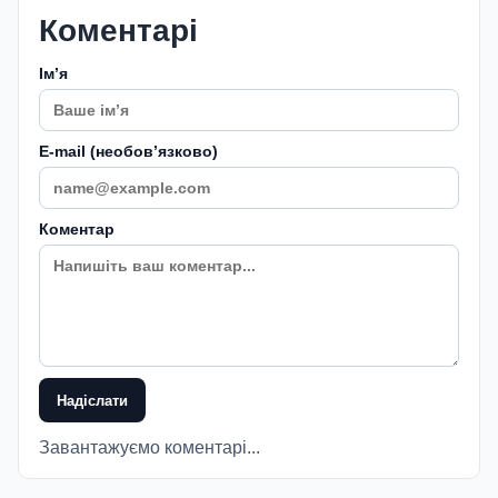
Коментарі
Імʼя
E-mail (необовʼязково)
Коментар
Надіслати
Завантажуємо коментарі...