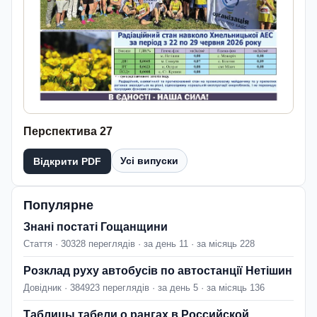
Перспектива 27
Усі випуски
Відкрити PDF
Популярне
Знані постаті Гощанщини
Стаття · 30328 переглядів · за день 11 · за місяць 228
Розклад руху автобусів по автостанції Нетішин
Довідник · 384923 переглядів · за день 5 · за місяць 136
Таблицы табели о рангах в Российской