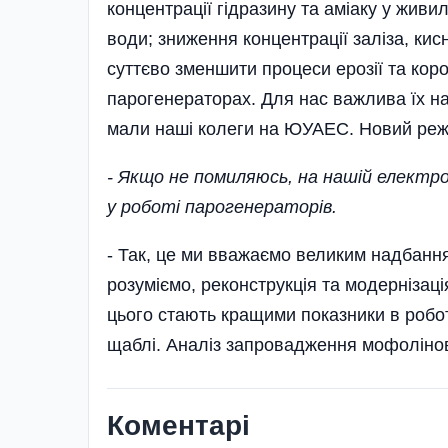
концентрації гідразину та аміаку у живи
води; зниження концентрації заліза, ки
суттєво зменшити процеси ерозії та коро
парогенераторах. Для нас важлива їх над
мали наші колеги на ЮУАЕС. Новий режи
- Якщо не помиляюсь, на нашій електро
у роботі парогенераторів.
- Так, це ми вважаємо великим надбанн
розуміємо, реконструкція та модернізац
цього стають кращими показники в роботі
щаблі. Аналіз запровадження мофолінов
Коментарі