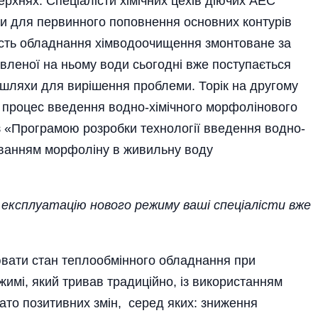
рхнях. Спеціалісти хімічних цехів діючих АЕС
и для первинного поповнення основних контурів
шість обладнання хімводоочищення змонтоване за
овленої на ньому води сьогодні вже поступається
 шляхи для вирішення проблеми. Торік на другому
я процес введення водно-хімічного морфолінового
з «Програмою розробки технології введення водно-
зуванням морфоліну в живильну воду
у експлуатацію нового режиму ваші спеціалісти вже
ювати стан теплообмінного обладнання при
жимі, який тривав традиційно, із використанням
ато позитивних змін, серед яких: зниження