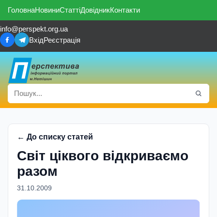
Головна
Новини
Статті
Довідник
Контакти
info@perspekt.org.ua
Вхід
Реєстрація
← До списку статей
Світ ціквого відкриваємо
разом
31.10.2009