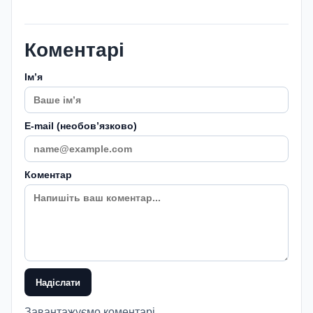
Коментарі
Імʼя
E-mail (необовʼязково)
Коментар
Надіслати
Завантажуємо коментарі...