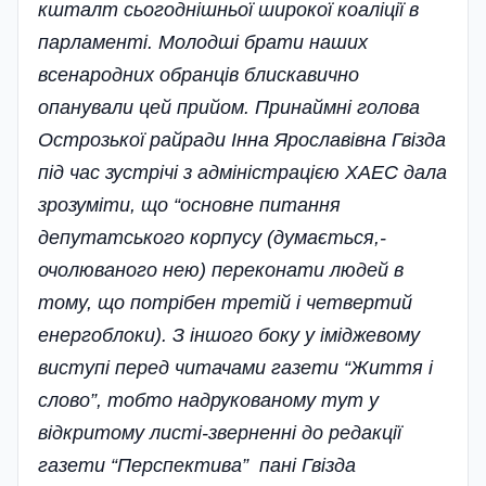
кшталт сьогоднішньої широкої коаліції в
парламенті. Молодші брати наших
всенародних обранців блискавично
опанували цей прийом. Принаймні голова
Острозької райради Інна Ярославівна Гвізда
під час зустрічі з адміністрацією ХАЕС дала
зрозуміти, що “основне питання
депутатського корпусу (думається,­
очолюваного нею) переконати людей в
тому, що потрібен третій і четвертий
енергоблоки). З іншого боку у іміджевому
виступі перед читачами газети “Життя і
слово”, тобто надрукованому тут у
відкритому листі-зверненні до редакції
газети “Перспектива” пані Гвізда