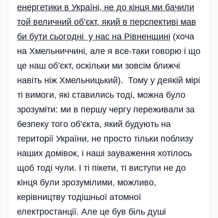
енергетики в Україні, не до кінця ми бачили
той величний об’єкт, який в перспективі мав
би бути сьогодні у нас на Рівненщині
(хоча
на Хмельниччині, але я все-таки говорю і що
це наш об’єкт, оскільки ми зовсім ближчі
навіть ніж Хмельницький). Тому у деякій мірі
ті вимоги, які ставились тоді, можна було
зрозуміти: ми в першу чергу переживали за
безпеку того об’єкта, який будують на
території України, не просто тільки поблизу
наших домівок, і наші зауваження хотілось
щоб тоді чули. І ті пікети, ті виступи не до
кінця були зрозумілими, можливо,
керівництву тодішньої атомної
електростанції. Але це був біль душі