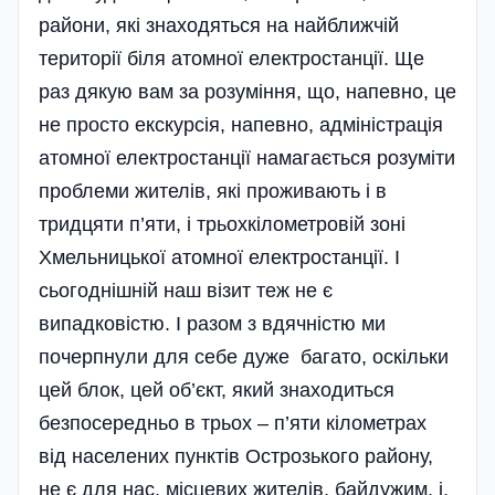
райони, які знаходяться на найближчій
території біля атомної електростанції. Ще
раз дякую вам за розуміння, що, напевно, це
не просто екскурсія, напевно, адміністрація
атомної електростанції намагається розуміти
проблеми жителів, які проживають і в
тридцяти п’яти, і трьохкілометровій зоні
Хмельницької атомної електростанції. І
сьогоднішній наш візит теж не є
випадковістю. І разом з вдячністю ми
почерпнули для себе дуже багато, оскільки
цей блок, цей об’єкт, який знаходиться
безпосередньо в трьох – п’яти кілометрах
від населених пунктів Острозького району,
не є для нас, місцевих жителів, байдужим, і,