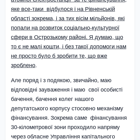
яке все-таки відбулося­ і на Рівненській
області зокрема, і за тих вісім мільйонів, які
попали на розвиток соціально-­культурної
сфери в Острозькому районі. Я думаю, що
то є не малі кошти, і без такої допомоги нам
не просто було б зробити те, що вже
зроблено
.
Але поряд і з подякою, звичайно, маю
відповідні зауваження і маю свої особисті
бачення, бачення колег нашого
депутатського корпусу стосовно механізму
фінансування. Зокрема саме фінансування
30-кілометрової зони проходило напряму
через обласне Управління капітального