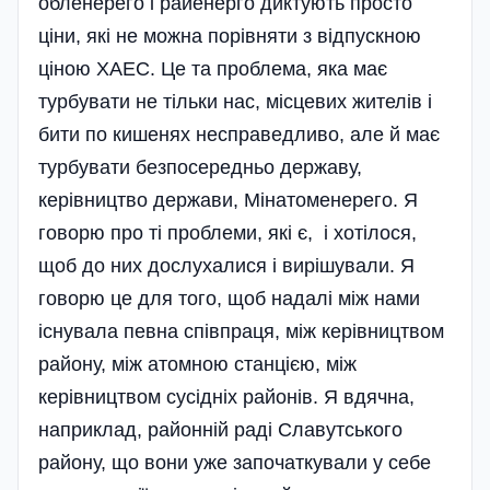
обленерего і райенерго диктують просто
ціни, які не можна порівняти з відпускною
ціною ХАЕС. Це та проблема, яка має
турбувати не тільки нас, місцевих жителів і
бити по кишенях несправедливо, але й має
турбувати безпосередньо державу,
керівництво держави, Мінатоменерего. Я
говорю про ті проблеми, які є, і хотілося,
щоб до них дослухалися і вирішували. Я
говорю це для того, щоб надалі між нами
існувала певна співпраця, між керівництвом
району, між атомною станцією, між
керівництвом сусідніх районів. Я вдячна,
наприклад, районній раді Славутського
району, що вони уже започаткували у себе