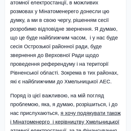
атомної електростанції, в можливих
розмовах у Мінатоменерего донесли цю
думку, а ми в свою чергу, рішенням сесії
розробимо відповідне звернення. Я думаю,
що це буде найближчим часом, і у нас буде
сесія Острозької районної ради, буде
звернення до Верховної Ради щодо
проведення референдуму і на території
Рівненської області. Зокрема в тих районах,
які є найближчими до Хмельницької АЕС.
Поряд із цієї важливою, на мій погляд
проблемою, яка, я думаю, розрішиться, і до
нас прислуха­ються,
я хочу подякувати також
і Мінатоменерго і керівництву Хмель­ницької
атомної електростанції за те фінансування,