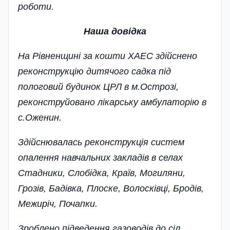
роботи.
Наша довідка
На Рівненщині за кошти ХАЕС здійснено
реконструкцію дитячого садка під
пологовий будинок ЦРЛ в м.Острозі,
реконструйовано лікарську амбулаторію в
с.Оженин.
Здійснювалась реконструкція систем
опалення навчальних закладів в селах
Стадники, Слобідка, Країв, Могиляни,
Грозів, Бадівка, Плоске, Волосківці, Бродів,
Межиріч, Почапки.
Зроблено підведення газоводів до сіл