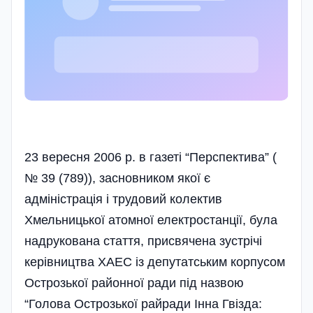
23 вересня 2006 р. в газеті “Перcпектива” (
№ 39 (789)), засновником якої є
адміністрація і трудовий колектив
Хмельницької атомної електростанції, була
надрукована стаття, присвячена зустрічі
керівництва ХАЕС із депутатським корпусом
Острозької район­ної ради під назвою
“Голова Острозької райради Інна Гвізда: