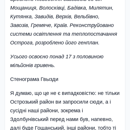
Мощаниця, Волосківці, Бадівка, Милятин,
Кутянка, Завидів, Верхів, Вельбівно,
Завозів, Гремяче, Країв. Реконструйовано
системи освітлення та теплопостачання
Острога, розроблено його генплан.
Усього освоєно понад 17 з половиною
мільйонів гривень.
Стенограма Гвызди
Я думаю, що це не є випадковістю: не тільки
Острозький район ви запросили сюди, а і
сусідні наші райони, зокрема і
Здолбунівський перед нами був, напевно,
далі буде Гощанський, інші райони, тобто ті