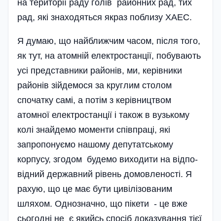
на території раду голів районних рад, тих
рад, які знаходяться якраз поблизу ХАЕС.
Я думаю, що найближчим часом, після того,
як тут, на атомній електростанції, побувають
усі представники районів, ми, керівники
районів зійдемося за круглим столом
спочатку самі, а потім з керівництвом
атомної електростанції і також в вузькому
колі знайдемо моменти співпраці, які
запропонуємо нашому депутатському
корпусу, згодом будемо виходити на відпо­
відний державний рівень домовленості. Я
рахую, що це має бути циві­лізованим
шляхом. Однозначно, що пікети - це вже
сьогодні не є якийсь спосіб доказування тієї