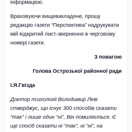
інформацією.
Враховуючи вищевикладене, прошу
редакцію газети “Перспектива” надрукувати
мій відкритий лист-звернення в черговому
номері газети.
З повагою
Голова Острозької районної ради
І.Я.Гвізда
Доктор психології Володимир Леві
стверджує, що існує 300 способів сказати
“так” і лише один “ні”. Він помиляється. Є
ще спосіб сказати ні “так”, ні “ні”, на