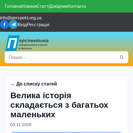
Головна
Новини
Статті
Довідник
Контакти
info@perspekt.org.ua
Вхід
Реєстрація
← До списку статей
Велика історія
складається з багатьох
маленьких
03.11.2009