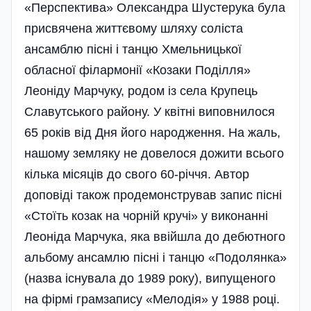
«Перспектива» Олександра Шустерука була
присвячена життєвому шляху соліста
ансамблю пісні і танцю Хмельницької
обласної філармонії «Козаки Поділля»
Леоніду Марчуку, родом із села Крупець
Славутського району. У квітні виповнилося
65 років від Дня його народження. На жаль,
нашому земляку не довелося дожити всього
кілька місяців до свого 60-річчя. Автор
доповіді також продемонстрував запис пісні
«Стоїть козак на чорній кручі» у виконанні
Леоніда Марчука, яка ввійшла до дебютного
альбому ансамлю пісні і танцю «Подолянка»
(назва існувала до 1989 року), випущеного
на фірмі грамзапису «Мелодія» у 1988 році.