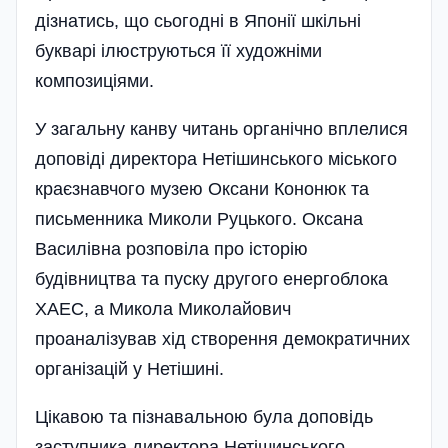
дізнатись, що сьогодні в Японії шкільні
букварі ілюструються її художніми
композиціями.
У загальну канву читань органічно вплелися
доповіді директора Нетішинського міського
краєзнавчого музею Оксани Кононюк та
письменника Миколи Руцького. Оксана
Василівна розповіла про історію
будівництва та пуску другого енергоблока
ХАЕС, а Микола Миколайович
проаналізував хід створення демократичних
організацій у Нетішині.
Цікавою та пізнавальною була доповідь
заступника директора Нетішинського