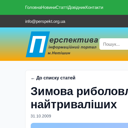
Головна
Новини
Статті
Довідник
Контакти
info@perspekt.org.ua
← До списку статей
Зимова риболовл
найтриваліших
31.10.2009