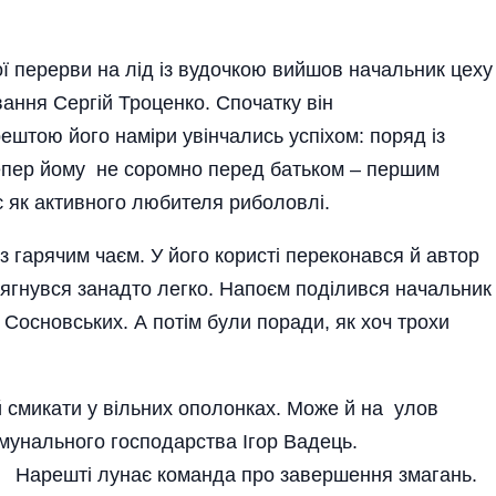
ї перерви на лід із вудочкою вийшов начальник цеху
ання Сергій Троценко. Спочатку він
штою його наміри увінчались успіхом: поряд із
 Тепер йому не соромно перед батьком – першим
є як активного любителя риболовлі.
 гарячим чаєм. У його користі переконався й автор
дягнувся занадто легко. Напоєм поділився начальник
 Сосновських. А потім були поради, як хоч трохи
й смикати у вільних ополонках. Може й на улов
омунального господарства Ігор Вадець.
да про завершення змагань.