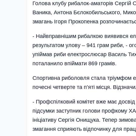
Голова клубу рибалок-аматорів Сергій О
Ваника, Антона Бєлокобильського, Мико
змагань Ігоря Прокопенка розпочинаєть
- Найвправнішим рибалкою виявився еле
результатом улову – 941 грам риби, - о
упіймав риби електрослюсар Василь Тих
поталанило впіймати 869 грамів.
Спортивна риболовля стала тріумфом ел
почесні четверте та п’яті місця. Відзн
- Профспілковий комітет вже має досвід
підсумки заступник голови профкому ХА
ініціативу Сергія Онищука. Тепер зимов
змагання сприяють відпочинку для праці