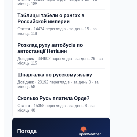
місяць 185
Таблицы табели о рангах в
Российской империи
Стаття · 14474 переглядів · за день 15 · за
місяць 118
Розклад руху автобусів по
автостанції Нетішин
Довідник · 384902 переглядів · за день 26 · за
місяць 115
Шпаргалка по русскому языку
Довідник · 20192 переглядів · за день 3 · за
місяць 58
Сколько Русь платила Орде?
Стаття · 15358 переглядів · за день 8 · за
місяць 48
Погода