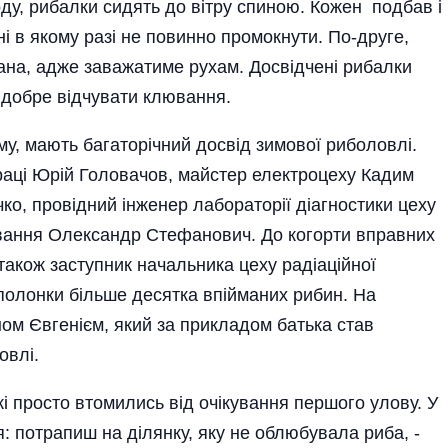
ду, рибалки сидять до вітру спиною. Кожен подбав і
ні в якому разі не повинно промокнути. По-друге,
жана, адже заважатиме рухам. Досвідчені рибалки
 добре відчувати клювання.
му, мають багаторічний досвід зимової риболовлі.
раці Юрій Головачов, майстер електроцеху Кадим
ко, провідний інженер лабораторії діагностики цеху
вання Олександр Стефанович. До когорти вправних
акож заступник начальника цеху радіаційної
полонки більше десятка впійманих рибин. На
ном Євгенієм, який за прикладом батька став
овлі.
кі просто втомились від очікування першого улову. У
я: потрапиш на ділянку, яку не облюбувала риба, -