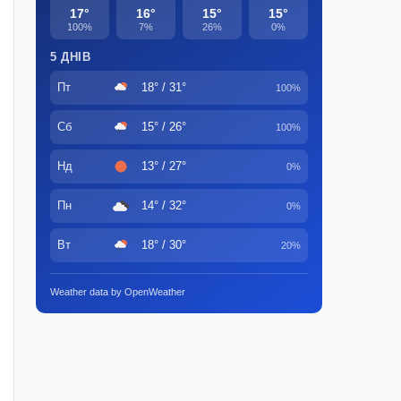
17°
16°
15°
15°
100%
7%
26%
0%
5 ДНІВ
Пт
18° / 31°
100%
Сб
15° / 26°
100%
Нд
13° / 27°
0%
Пн
14° / 32°
0%
Вт
18° / 30°
20%
Weather data by OpenWeather