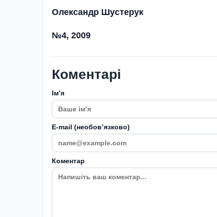
Олександр Шустерук
№4, 2009
Коментарі
Імʼя
E-mail (необовʼязково)
Коментар