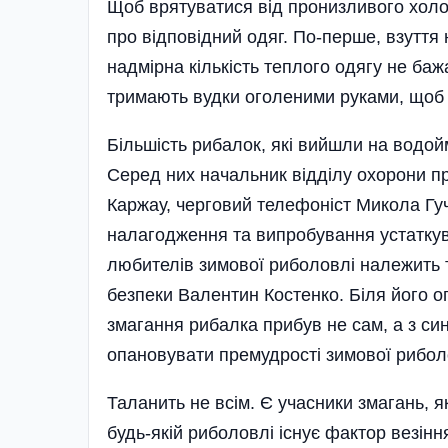
Щоб врятуватися від пронизливого холо
про відповідний одяг. По-перше, взуття 
надмірна кількість теплого одягу не ба
тримають вудки оголеними руками, щоб
Більшість рибалок, які вийшли на водой
Серед них начальник відділу охорони п
Каржау, черговий телефоніст Микола Гуч
налагодження та випробування устатку
любителів зимової риболовлі належить т
безпеки Валентин Костенко. Біля його о
змагання рибалка прибув не сам, а з си
опановувати премудрості зимової рибол
Таланить не всім. Є учасники змагань, я
будь-якій риболовлі існує фактор везінн