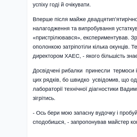
успіху годі й очікувати.
Вперше після майже двадцятип’ятирічно
налагодження та випробування устаткув
«пристрілювався», експериментував. Зре
ополонкою затріпотіли кілька окунців.
директором ХАЕС, - якого більшість зна
Досвідчені рибалки принесли термоси із
цих рядків, бо швидко усвідомив, що о
лабораторії технічної діагностики Вадим
зігрітись.
- Ось бери мою запасну вудочку і пробу
сподобишся, - запропонував майстер к
Нарешті лунає коман