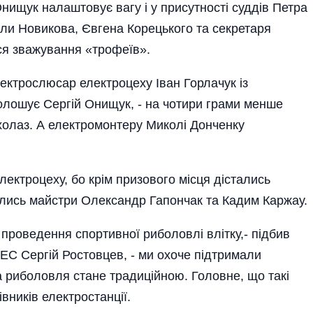
нищук налаштовує вагу і у присутності суддів Петра
ли Новикова, Євгена Корецького та секретаря
ся зважування «трофеїв».
ктрослюсар електроцеху Іван Горлачук із
голошує Сергій Онищук, - на чотири грами менше
олаз. А електромонтеру Миколі Донченку
ектроцеху, бо крім призового місця дістались
ачились майстри Олександр Гапончак та Кадим Каржау.
 проведення спортивної риболовлі влітку,- підбив
ЕС Сергій Ростовцев, - ми охоче підтримали
а риболовля стане традиційною. Головне, що такі
вників електростанції.