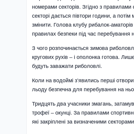
номерами секторів. Згідно з правилами 
секторі дається півтори години, а поті
змінити. Голова клубу рибалок-аматорі
правилах безпеки під час перебування н
З чого розпочинається зимова риболовл
кругових рухів – і ополонка готова. Лише
будуть заважати риболовлі.
Коли на водоймі з’явились перші отвор
льоду безпечна для перебування на ньо
Тридцять два учасники змагань, затамув
трофеї – окунці. За правилами спортивн
які закріплені за визначеними секторами