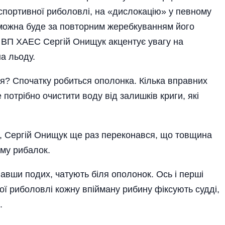
спортивної риболовлі, на «дислокацію» у певному
м можна буде за повторним жеребкуванням його
в ВП ХАЕС Сергій Онищук акцентує увагу на
а льоду.
я? Спочатку робиться ополонка. Кілька вправних
 потрібно очистити воду від залишків криги, які
и, Сергій Онищук ще раз переконався, що товщина
му рибалок.
авши подих, чатують біля ополонок. Ось і перші
ої риболовлі кожну впійману рибину фіксують судді,
.