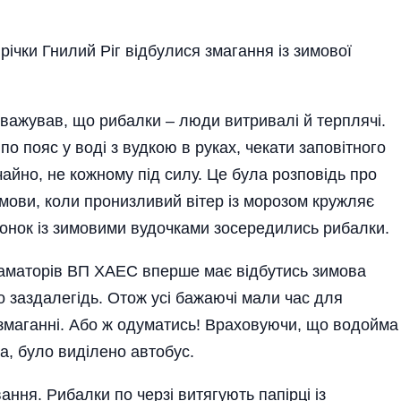
річки Гнилий Ріг відбулися змагання із зимової
уважував, що рибалки – люди витривалі й терплячі.
о пояс у воді з вудкою в руках, чекати заповітного
чайно, не кожному під силу. Це була розповідь про
мови, коли пронизливий вітер із морозом кружляє
лонок із зимовими вудочками зосередились рибалки.
-аматорів ВП ХАЕС вперше має відбутись зимова
 заздалегідь. Отож усі бажаючі мали час для
у змаганні. Або ж одуматись! Враховуючи, що водойма
та, було виділено автобус.
ння. Рибалки по черзі витягують папірці із