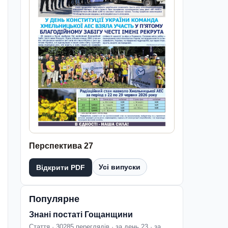
Перспектива 27
Усі випуски
Відкрити PDF
Популярне
Знані постаті Гощанщини
Стаття · 30285 переглядів · за день 23 · за