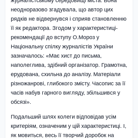
журналістському середовищі міста. Вона
неодноразово згадувала, що автор цих
рядків не відвернувся і сприяв становленню
її як редактора. Згодом у характеристиці-
рекомендації до вступу О.Мороз у
Національну спілку журналістів України
зазначалось: «Має хист до письма,
наполеглива­, здібний організатор. Грамотна,
ерудована, схильна до аналізу. Матеріали
різножанрові, глибокого зміс­ту. Часопис за її
часів набув гарного вигляду, збільшився у
обсязі».
Подальший шлях колеги відповідав усім
критеріям, означеним у цій характеристиці. І,
як мовиться, весь її творчий доробок на