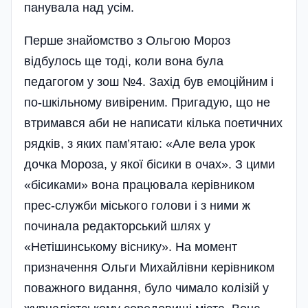
панувала над усім.
Перше знайомство з Ольгою Мороз
відбулось ще тоді, коли вона була
педагогом у зош №4. Захід був емоційним і
по-шкільному вивіреним. Пригадую, що не
втримався аби не написати кілька поетичних
рядків, з яких пам’ятаю: «Але вела урок
дочка Мороза, у якої бісики в очах». З цими
«бісиками» вона працювала керів­ником
прес-служби міського голо­ви­ і з ними ж
починала редактор­ський шлях у
«Нетішинському віснику». На момент
призначення Ольги Михайлівни керівником
поважного видання, було чимало колізій у