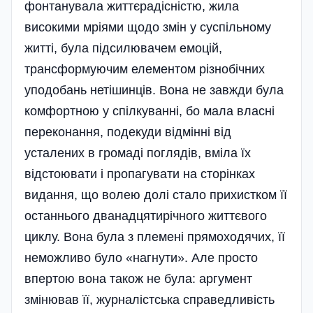
фонтанувала життєрадісністю, жила
високими мріями щодо змін у суспільному
житті, була підсилювачем емоцій,
трансформуючим елементом різнобічних
уподобань нетішинців. Вона не завжди була
комфортною у спілкуванні, бо мала власні
переконання, подекуди відмінні від
усталених в громаді поглядів, вміла їх
відстоювати і пропагувати на сторінках
видання, що волею долі стало прихистком її
останнього дванадцятирічного життєвого
циклу. Вона була з племені прямоходячих, її
неможливо було «нагнути». Але просто
впертою вона також не була: аргумент
змінював її, журналістська справедливість