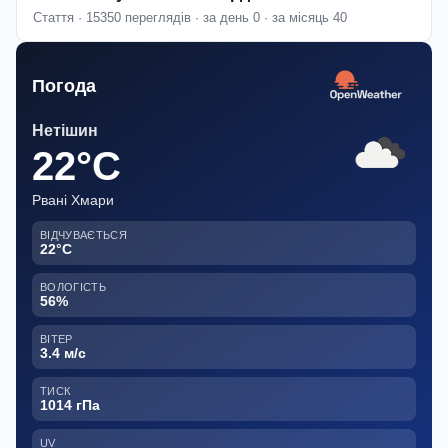
Стаття · 15350 переглядів · за день 0 · за місяць 40
Погода
Нетішин
22°C
Рвані Хмари
ВІДЧУВАЄТЬСЯ
22°C
ВОЛОГІСТЬ
56%
ВІТЕР
3.4 м/с
ТИСК
1014 гПа
UV