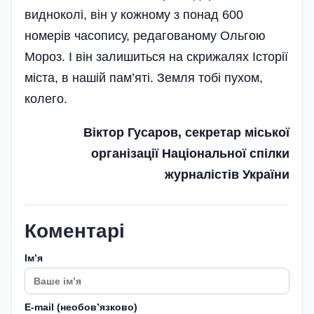
видноколі, він у кожному з понад 600
номерів часопису, редагованому Ольгою
Мороз. І він залишиться на скрижалях Історії
міста, в нашій па­м’я­ті. Земля тобі пухом,
колего.
Віктор Гусаров, секретар міської
організації Національної спілки
журналістів України
Коментарі
Імʼя
E-mail (необовʼязково)