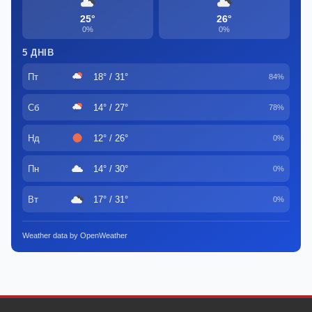
25°
26°
0%
0%
5 ДНІВ
Пт
18° / 31°
84%
Сб
14° / 27°
78%
Нд
12° / 26°
0%
Пн
14° / 30°
0%
Вт
17° / 31°
0%
Weather data by OpenWeather