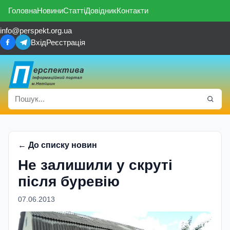
Головна
Новини
Статті
Довідник
Контакти
info@perspekt.org.ua
Вхід
Реєстрація
← До списку новин
Не залишили у скруті
після буревію
07.06.2013