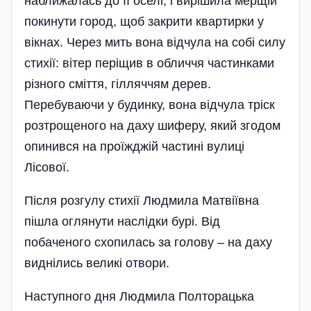
наближалась до її оселі, і вирішила мерщій
покинути город, щоб закрити квартирки у
вікнах. Через мить вона відчула на собі силу
стихії: вітер періщив в обличчя частинками
різного сміття, гілляччям дерев.
Перебуваючи у будинку, вона відчула тріск
розтрощеного на даху шиферу, який згодом
опинився на проїжджій частині вулиці
Лісової.
Після розгулу стихії Людмила Матвіївна
пішла оглянути наслідки бурі. Від
побаченого схопилась за голову – на даху
виднілись великі отвори.
Наступного дня Людмила Полторацька