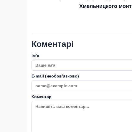
Хмельницкого монт
Коментарі
Імʼя
E-mail (необовʼязково)
Коментар