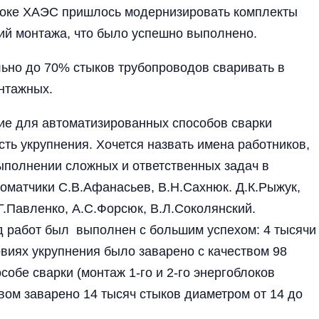
блоке ХАЭС пришлось модернизировать комплекты
вий монтажа, что было успешно выполнено.
льно до 70% стыков трубопроводов сваривать в
онтажных.
ие для автоматизированных способов сварки
сть укрупнения. Хочется назвать имена работников,
полнении сложных и ответственных задач в
оматчики C.В.Афанасьев, В.Н.Сахнюк. Д.К.Рыжук,
 Г.Павленко, А.С.Форсюк, В.Л.Соколянский.
ид работ был выполнен с большим успехом: 4 тысячи
овиях укрупнения было заварено с качеством 98
собе сварки (монтаж 1-го и 2-го энергоблоков
вом заварено 14 тысяч стыков диаметром от 14 до