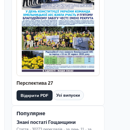
Перспектива 27
Усі випуски
Відкрити PDF
Популярне
Знані постаті Гощанщини
Стаття · 30273 переглядів · за день 11 · за