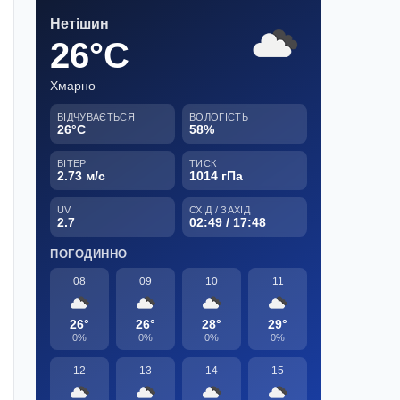
Нетішин
26°C
Хмарно
ВІДЧУВАЄТЬСЯ
ВОЛОГІСТЬ
26°C
58%
ВІТЕР
ТИСК
2.73 м/с
1014 гПа
UV
СХІД / ЗАХІД
2.7
02:49 / 17:48
ПОГОДИННО
08
09
10
11
26°
26°
28°
29°
0%
0%
0%
0%
12
13
14
15