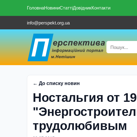
Головна
Новини
Статті
Довідник
Контакти
info@perspekt.org.ua
← До списку новин
Ностальгия от 1
"Энергостроител
трудолюбивым