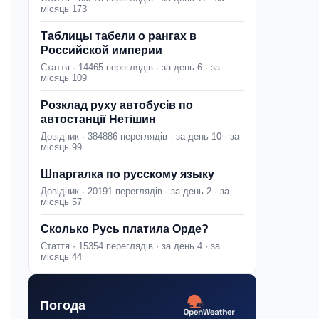
місяць 173
Таблицы табели о рангах в
Российской империи
Стаття · 14465 переглядів · за день 6 · за
місяць 109
Розклад руху автобусів по
автостанції Нетішин
Довідник · 384886 переглядів · за день 10 · за
місяць 99
Шпаргалка по русскому языку
Довідник · 20191 переглядів · за день 2 · за
місяць 57
Сколько Русь платила Орде?
Стаття · 15354 переглядів · за день 4 · за
місяць 44
Погода