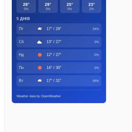
28°
29°
25°
23°
0%
0%
6%
2%
5 ДНІВ
Пт
17° / 29°
34%
Сб
13° / 27°
0%
Нд
12° / 27°
0%
Пн
14° / 30°
0%
Вт
17° / 31°
99%
Weather data by OpenWeather