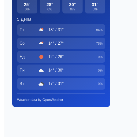
25°
28°
30°
31°
0%
0%
0%
0%
5 ДНІВ
Пт
18° / 31°
84%
Сб
14° / 27°
78%
Нд
12° / 26°
0%
Пн
14° / 30°
0%
Вт
17° / 31°
0%
Weather data by OpenWeather