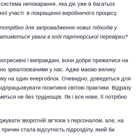
, система непокарання, яка діє уже в багатьох
ної участі в покращенні виробничого процесу.
потрібно для за­провадження нових підходів у
атиметься увага в ході партнерської перевірки?
прогресивні і виправдані, вони добре прижилися на
існо зреалізованими у нас. Адже маємо велику
унку на один енергоблок. Очевидно, доведеться для
ідпрацьо­вувати позитивні світові практики. Відразу
еться не без труднощів. Як і все нове, її потрібно
жувати зворотній зв“язок з персоналом, але, на
причин стала відсут­ність підрозділу, який би