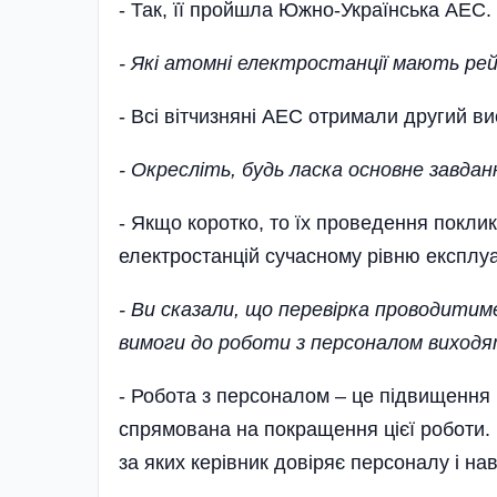
- Так, її пройшла Южно-Українська АЕС.
- Які атомні електростанції мають ре
- Всі вітчизняні АЕС отримали другий ви
- Окресліть, будь ласка основне завда
- Якщо коротко, то їх проведення покли
електростанцій сучасному рівню експлуа
- Ви сказали, що перевірка проводитим
вимоги до роботи з персоналом виходя
- Робота з персоналом – це підвищення к
спрямована на покращення цієї роботи. В
за яких керівник довіряє персоналу і на