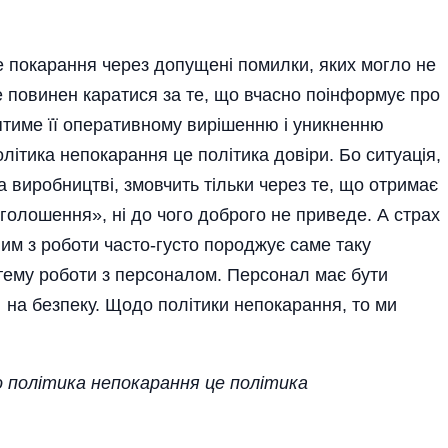
е покарання через допущені помилки, яких могло не
не повинен каратися за те, що вчасно поінформує про
ятиме її оперативному вирішенню і уникненню
літика непокарання це політика довіри. Бо ситуація,
а виробництві, змовчить тільки через те, що отримає
зголошення», ні до чого доброго не приведе. А страх
ним з роботи часто-густо породжує саме таку
стему роботи з персоналом. Персонал має бути
 на безпеку. Щодо політики непокарання, то ми
 політика непокарання це полі­тика