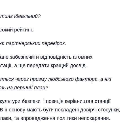
йтинг ідеальний?
сокий рейтинг.
ння партнерських перевірок.
кане забезпечити відповідність атомних
тації, а ще передати кращий досвід.
еться через призму людського фактора, а які
ть на перший план?
ультури безпеки і позиція керівництва станції
 її основу мають бути по­кладені довірчі стосунки,
впаки, та впровадження полі­тики непокарання.