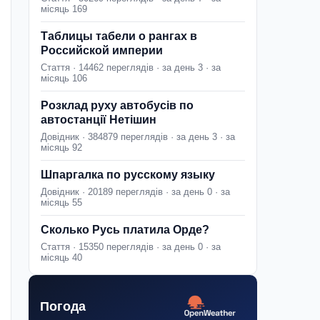
місяць 169
Таблицы табели о рангах в
Российской империи
Стаття · 14462 переглядів · за день 3 · за
місяць 106
Розклад руху автобусів по
автостанції Нетішин
Довідник · 384879 переглядів · за день 3 · за
місяць 92
Шпаргалка по русскому языку
Довідник · 20189 переглядів · за день 0 · за
місяць 55
Сколько Русь платила Орде?
Стаття · 15350 переглядів · за день 0 · за
місяць 40
Погода