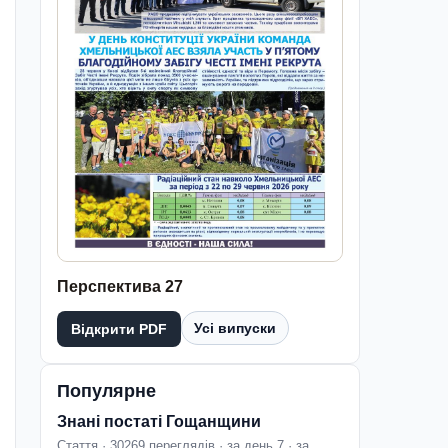
Перспектива 27
Усі випуски
Відкрити PDF
Популярне
Знані постаті Гощанщини
Стаття · 30269 переглядів · за день 7 · за