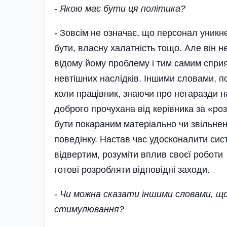
- Якою має бути ця політика?
- Зовсім не означає, що персонал уникн
бути, власну халатність тощо. Але він 
відому йому проблему і тим самим спри
невтішних наслідків. Іншими словами, по
коли працівник, знаючи про негаразди н
доброго прочухана від кері­вника за «ро
бути покараним матері­ально чи звільне
поведінку. Настав час удосконалити си
відвертим, розуміти вплив своєї роботи
готові розробляти відповідні заходи.
- Чи можна сказати іншими словами, що
стимулювання?