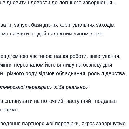
 відновити і довести до логічного завершення –
ати, запуск бази даних коригувальних заходів.
аємо навчити людей належним чином з нею
 невід“ємною частиною нашої роботи, анкетування,
зуміння персоналом його впливу на безпеку для
й і різного роду відмов обладнання, роль лідерства.
ртнерської перевірки? Хіба реально?
еба спланувати на поточний, наступний і подальші
вернемо.
оведення партнерської перевірки, якраз завершуємо