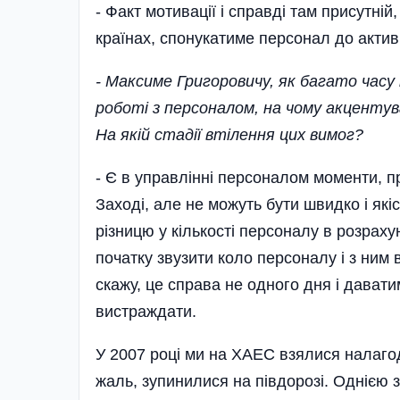
- Факт мотивації і справді там присутній
країнах, спонукатиме персонал до актив
- Максиме Григоровичу, як багато часу 
роботі з персоналом, на чому акцентув
На якій стадії втілення цих вимог?
- Є в управ­лінні персоналом моменти, 
Заході, але не можуть бути швидко і як
різницю у кількості персоналу в розрах
початку звузити коло персоналу і з ним в
скажу, це справа не одного дня і даватим
вистраждати.
У 2007 році ми на ХАЕС взялися налагод
жаль, зупинилися на півдорозі. Однією з 