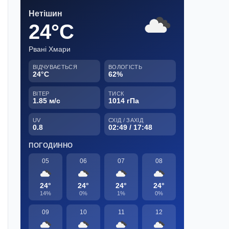
Нетішин
24°C
Рвані Хмари
ВІДЧУВАЄТЬСЯ
ВОЛОГІСТЬ
24°C
62%
ВІТЕР
ТИСК
1.85 м/с
1014 гПа
UV
СХІД / ЗАХІД
0.8
02:49 / 17:48
ПОГОДИННО
05
06
07
08
24°
24°
24°
24°
14%
0%
1%
0%
09
10
11
12