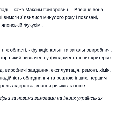
паді, - каже Максим Григорович. – Вперше вона
і вимоги з`явилися минулого року і повязані,
 японській Фукусімі.
 ті ж області, - функціональні та загальновиробничі,
ктора який визначено у фундаментальних критеріях.
, виробничі завдання, експлуатація, ремонт, хімія,
ї, надійність обладнання та рештою інших, першим
роль лідерства, знання ризиків та інше.
вірки за новими вимогами на інших українських