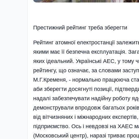
Престижний рейтинг треба зберегти
Рейтинг атомної електростанції залежит
якими має її безпечна експлуатація. За
яких ідеальний. Українські АЕС, у тому 
рейтингу, що означає, за словами засту
М.Г.Кременя, - нормально працююча стан
аби зберегти досягнуті позиції, підтвер
надалі забезпечувати наді­йну роботу яд
демонстрували впродовж бага­тьох років
від вітчизняних і міжнародних експертів
підприємство. Ось і невдовзі на ХАЕС 
(Московський центр), наразі триває проц