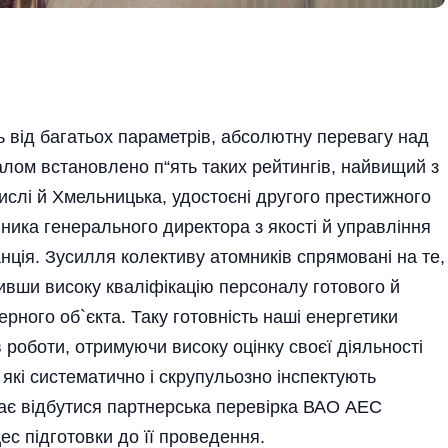
ь від багатьох параметрів, абсолютну перевагу над
галом встановлено п“ять таких рейтингів, найвищий з
числі й Хмельницька, удостоєні другого престижного
пника генерального директора з якості й управління
ція. Зусилля колективу атомників спрямовані на те,
дивши високу кваліфікацію персоналу готового й
ерного об`єкта. Таку готовність наші енергетики
 роботи, отримуючи високу оцінку своєї діяльності
, які систематично і скрупульозно інспектують
має відбутися партнерська перевірка ВАО АЕС
ес підготовки до її проведення.