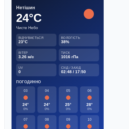
Нетішин
24°C
Чисте Небо
ВІДЧУВАЄТЬСЯ
ВОЛОГІСТЬ
23°C
38%
ВІТЕР
ТИСК
3.26 м/с
1016 гПа
UV
СХІД / ЗАХІД
0
02:48 / 17:50
ПОГОДИННО
03
04
05
06
24°
24°
25°
28°
0%
0%
0%
0%
07
08
09
10