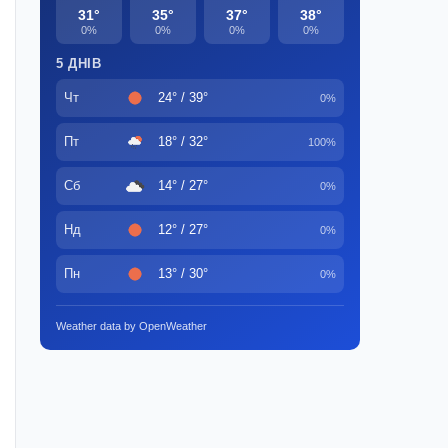
31°
35°
37°
38°
0%
0%
0%
0%
5 ДНІВ
Чт
24° / 39°
0%
Пт
18° / 32°
100%
Сб
14° / 27°
0%
Нд
12° / 27°
0%
Пн
13° / 30°
0%
Weather data by OpenWeather