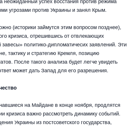
на неожиданный успех восстания против режима
ми угрозами против Украины и занял Крым.
ожно (историки займутся этим вопросом позднее),
кого кризиса, отрешившись от отвлекающих
 завесы» политико-дипломатичесих заявлений. Эти
е, тактику и стратегию Кремля, позицию
тов. После такого анализа будет легче увидеть
 ответ может дать Запад для его разрешения.
чество
ачавшиеся на Майдане в конце ноября, продлятся
ии кризиса важно рассмотреть динамику событий.
ния Украины из постсоветского государства,