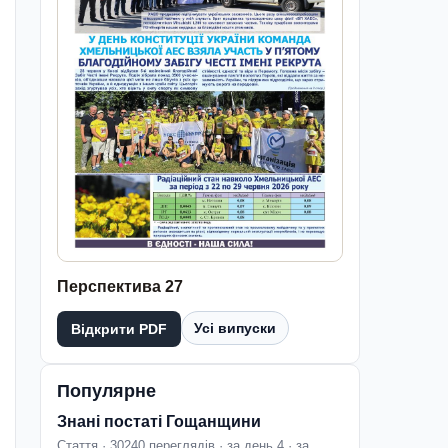
Перспектива 27
Усі випуски
Відкрити PDF
Популярне
Знані постаті Гощанщини
Стаття · 30240 переглядів · за день 4 · за