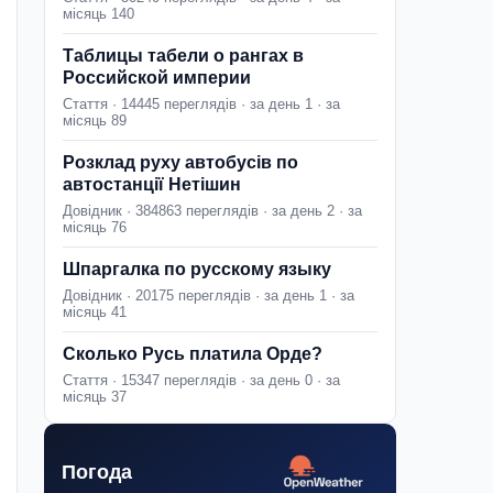
місяць 140
Таблицы табели о рангах в
Российской империи
Стаття · 14445 переглядів · за день 1 · за
місяць 89
Розклад руху автобусів по
автостанції Нетішин
Довідник · 384863 переглядів · за день 2 · за
місяць 76
Шпаргалка по русскому языку
Довідник · 20175 переглядів · за день 1 · за
місяць 41
Сколько Русь платила Орде?
Стаття · 15347 переглядів · за день 0 · за
місяць 37
Погода