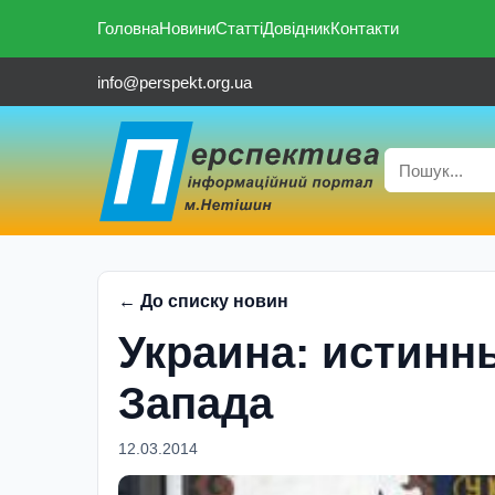
Головна
Новини
Статті
Довідник
Контакти
info@perspekt.org.ua
← До списку новин
Украина: истинн
Запада
12.03.2014