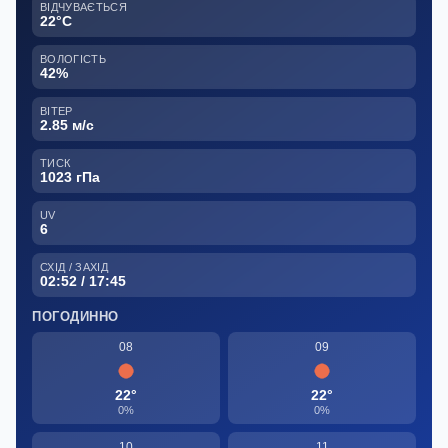
ВІДЧУВАЄТЬСЯ
22°C
ВОЛОГІСТЬ
42%
ВІТЕР
2.85 м/с
ТИСК
1023 гПа
UV
6
СХІД / ЗАХІД
02:52 / 17:45
ПОГОДИННО
08
09
22°
22°
0%
0%
10
11