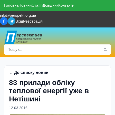
Головна
Новини
Статті
Довідник
Контакти
info@perspekt.org.ua
Вхід
Реєстрація
← До списку новин
83 прилади обліку
теплової енергії уже в
Нетішині
12.03.2016