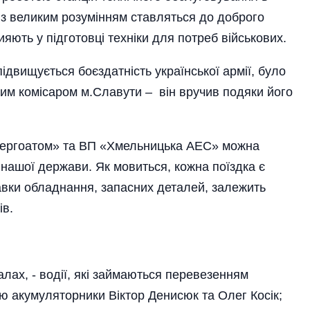
и з великим розумінням ставляться до доброго
ияють у підготовці техніки для потреб військових.
підвищується боєздатність української армії, було
им комі­саром м.Славути – він вручив подяки його
нергоатом» та ВП «Хмельницька АЕС» можна
нашої держави. Як мовиться, кожна поїздка є
авки обладнання, запасних деталей, залежить
ів.
алах, - водії, які займаються перевезенням
ю акумуляторники Віктор Денисюк та Олег Косік;