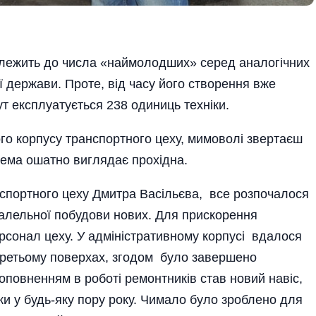
лежить до числа «наймолодших» серед аналогічних
ї держави. Проте, від часу його створення вже
ут експлуатується 238 одиниць техніки.
го корпусу транспортного цеху, мимоволі звертаєш
крема ошатно виглядає прохідна.
спортного цеху Дмитра Васільєва, все розпочалося
ралельної побудови нових. Для прискорення
ерсонал цеху. У адміністративному корпусі вдалося
 третьому поверхах, згодом було завершено
оповненням в роботі ремонтників став новий навіс,
іки у будь-яку пору року. Чимало було зроблено для