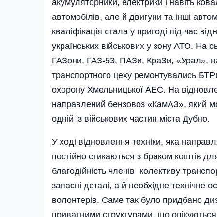
акумуляторники, електрики і навіть кова
автомобілів, але й двигуни та інші авто
кваліфікація стала у пригоді під час ві
українських військових у зону АТО. На с
ГАЗони, ГАЗ-53, ПАЗи, КраЗи, «Урал», на
транспортного цеху ремонтувались БТРи
охорону Хмельницької АЕС. На відновл
направлений бензовоз «КамАЗ», який май
одній із військових частин міста Дубно.
У ході відновлення техніки, яка направл
постійно стикаються з браком коштів дл
благодійність членів колективу транспор
запасні деталі, а й необхідне технічне 
волонтерів. Саме так було придбано ди
приватними структурами, що опікуються