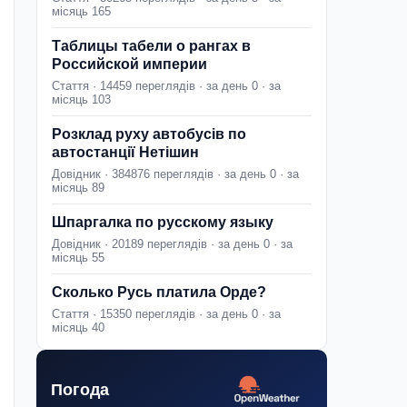
місяць 165
Таблицы табели о рангах в
Российской империи
Стаття · 14459 переглядів · за день 0 · за
місяць 103
Розклад руху автобусів по
автостанції Нетішин
Довідник · 384876 переглядів · за день 0 · за
місяць 89
Шпаргалка по русскому языку
Довідник · 20189 переглядів · за день 0 · за
місяць 55
Сколько Русь платила Орде?
Стаття · 15350 переглядів · за день 0 · за
місяць 40
Погода