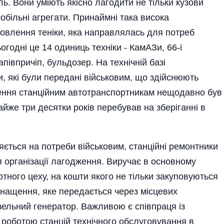
ль. Вони уміють якісно лагодити не тільки кузови
мобільні агрегати. Принаймні така висока
дновлення теніки, яка направлялась для потреб
ьогодні це 14 одиниць техніки - КамАЗи, 66-і
півпричіп, бульдозер. На технічній базі
, які були передані військовим, що здійснюють
ення станційним автотранспортникам нещодавно був
же три десятки років перебував на зберіганні в
яється на потреби військовим, станційні ремонтники
я органі­зації лагодження. Виручає в основному
тного цеху, на кошти якого не тільки закуповуються
оснащення, яке передається через місцевих
зельний генератор. Важливою є співпраця із
 роботою станцій технічного обслуговування в