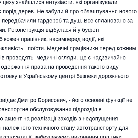
 цеху знайшлися ентузіасти, які організували
 порід дерев. Не забули й про облаштування нового
ому передбачили гардероб та душ. Все сплановано за
. Реконструкція відбулася й у буфеті
б кожен працівник, насамперед во­дії, які
ожливість поїсти. Медичні працівники перед кожним
иків проводять медичні огляди. Це є надзвичайно
 одержання права на проведення такого виду
готовку в Українському центрі безпеки дорожнього
повідає Дмитро Борисович, - його основні функції не
ранспортне обслуговування підрозділів
о акцент на реалізації заходів з недопущення
і належного технічного стану автотранспорту для
 експлуатації, забезпечуємо виконання політики