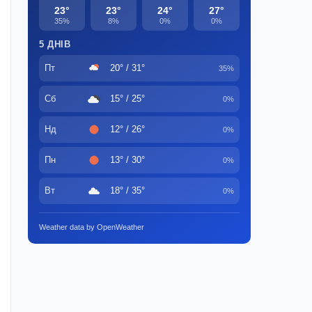
23°
23°
24°
27°
35%
8%
0%
0%
5 ДНІВ
Пт
20° / 31°
35%
Сб
15° / 25°
0%
Нд
12° / 26°
0%
Пн
13° / 30°
0%
Вт
18° / 35°
0%
Weather data by OpenWeather