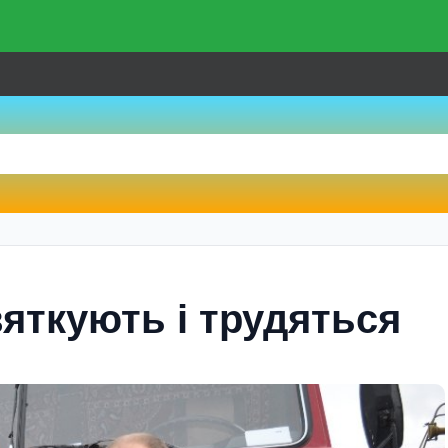
яткують і трудяться