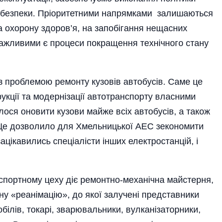
ї безпеки. Пріоритетними напрямками залишаються
а охорону здоров’я, на запобігання нещасних
Важливими є процеси покращення технічного стану
 з проблемою ремонту кузовів автобусів. Саме це
укції та модернізації автотранспорту власними
лося оновити кузови майже всіх автобусів, а також
 Це дозволило для Хмельницької АЕС зекономити
цікавились спеціалісти інших електростанцій, і
анспортному цеху діє ремонтно-механічна майстерня,
ну «реанімацію», до якої залучені представники
білів, токарі, зварювальники, вулканізаторники,