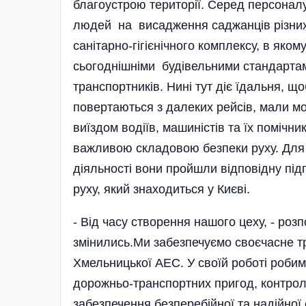
благоустрою території. Серед персоналу
людей на висадження саджанців різних
санітарно-гігієнічного комплексу, в як
сьогоднішніми будівельними стандартами
транспортників. Нині тут діє їдальня, що
повертаються з далеких рейсів, мали м
виїздом водіїв, машиністів та їх помічн
важливою складовою безпеки руху. Для
діяльності вони пройшли відповідну під
руху, який знаходиться у Києві.
- Від часу створення нашого цеху, - роз
змінились.Ми забезпечуємо своєчасне т
Хмельницької АЕС. У своїй роботі робим
дорожньо-транспортних пригод, контрол
забезпечення безперебійної та надійної