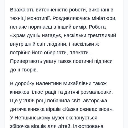
Вражають витонченістю роботи, виконані в
техніці монотипії. Роздивляючись міні­атюри,
неначе поринаєш в інший вимір. Робота
«Храм душі» нагадує, наскільки тремтливий
внутрішній світ людини, і наскіль­ки ж
потрібно його оберігати, плекати…
Привертають увагу також поетичні підписи
до її творів.
В доробку Валентини Михайлівни також
книжкові ілюстрації та дитячі розмальовки.
Ще у 2006 році побачила світ авторська
дитяча книжка віршів «Казка оживає знов».
У Нетішинсько­му музеї експонується
збірочка віршів для дітей, ілюстрована