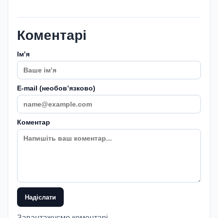
Коментарі
Імʼя
E-mail (необовʼязково)
Коментар
Надіслати
Завантажуємо коментарі...