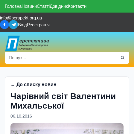
Головна
Новини
Статті
Довідник
Контакти
info@perspekt.org.ua
Вхід
Реєстрація
← До списку новин
Чарівний світ Валентини
Михальської
06.10.2016