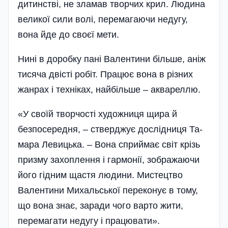
дитинстві, не зламав творчих крил. Людина
великої сили волі, перемагаючи недугу,
вона йде до своєї мети.
Нині в доробку пані Валентини більше, аніж
тисяча двісті робіт. Працює вона в різних
жанрах і техніках, найбільше – аквареллю.
«У своїй творчості художниця щира й
безпосередня, – стверджує дослідниця Та­
мара­ Левицька. – Вона сприймає світ крізь
призму захоплення і гармонії, зображаючи
його гідним щастя людини. Мист­ецтво
Валентини Михальської переконує в тому,
що вона знає, заради чого варто жити,
перемагати недугу і працю­вати».