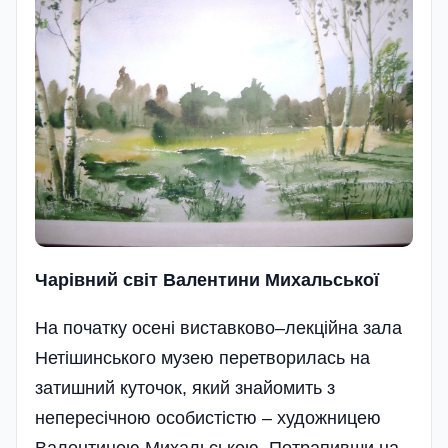
Чарівний світ Валентини Михальської
На початку осені виставково–лекційна зала
Нетішин­ського музею перетворилась на
затишний куточок, який знайомить з
непересічною особистістю – художницею