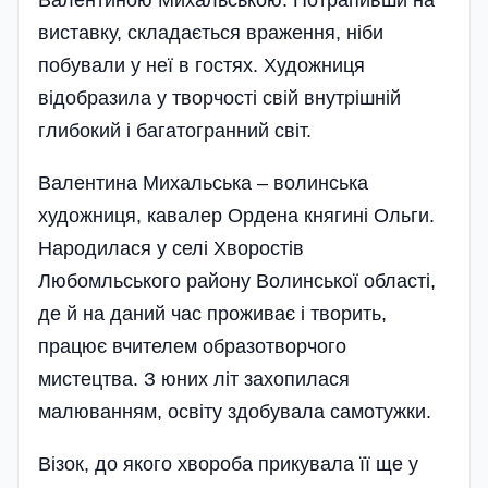
Валент­иною Миха­льською. Потрапи­в­ши на
виставку, складається враження, ніби
побували у неї в гостях. Художниця
відобразила у творчості свій внутрішній
глибокий і багато­гранний світ.
Валентина Михальська – волинська
художниця, кавалер Ордена княгині Ольги.
Народилася у селі Хворостів
Любомльського району Волинської області,
де й на даний час проживає і творить,
працює вчителем образо­творчого
мистецтва. З юних літ захопилася
малюванням, освіту здобувала самотужки.
Візок, до якого хвороба прикувала її ще у