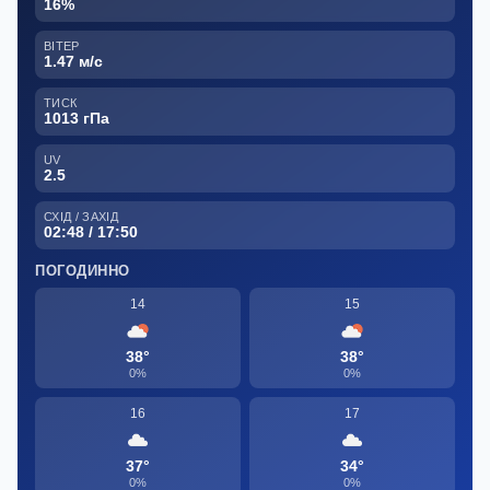
16%
ВІТЕР
1.47 м/с
ТИСК
1013 гПа
UV
2.5
СХІД / ЗАХІД
02:48 / 17:50
ПОГОДИННО
14
15
38°
38°
0%
0%
16
17
37°
34°
0%
0%