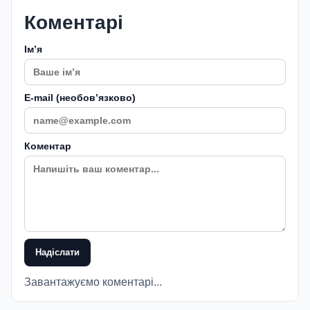
Коментарі
Імʼя
E-mail (необовʼязково)
Коментар
Надіслати
Завантажуємо коментарі...