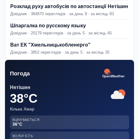
Розклад руху автобусів по автостанції Нетішин
Довідник · 384870 переглядів · за день 9 · за місяць 83
Шпаргалка по русскому языку
Довідник · 20179 переглядів · за день 5 · за місяць 45
Ват ЕК "Хмельницькобленерго"
Довідник · 3852 переглядів · за день 5 · за місяць 35
Погода
Нетішин
38°C
Кілька Хмар
ВІДЧУВАЄТЬСЯ
36°C
ВОЛОГІСТЬ