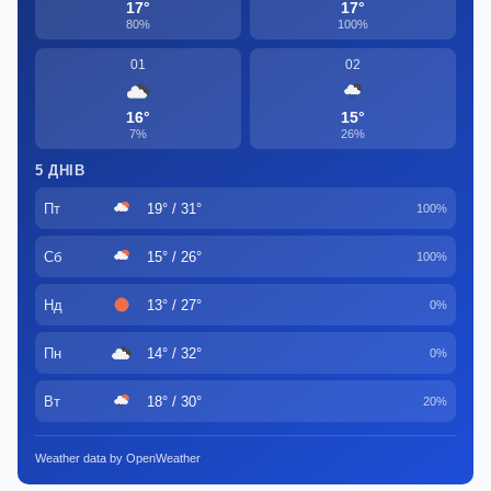
17°
17°
80%
100%
01
02
16°
15°
7%
26%
5 ДНІВ
Пт
19° / 31°
100%
Сб
15° / 26°
100%
Нд
13° / 27°
0%
Пн
14° / 32°
0%
Вт
18° / 30°
20%
Weather data by OpenWeather