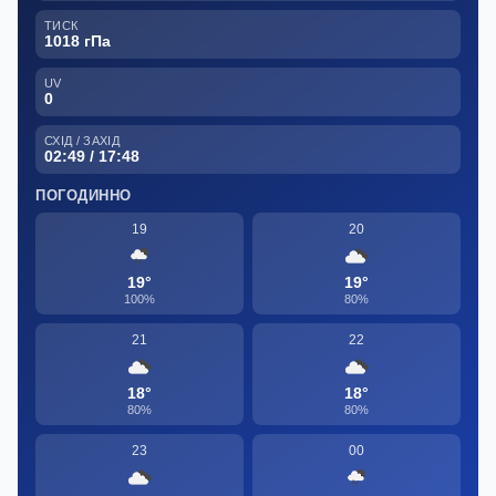
ТИСК
1018 гПа
UV
0
СХІД / ЗАХІД
02:49 / 17:48
ПОГОДИННО
19
20
19°
19°
100%
80%
21
22
18°
18°
80%
80%
23
00