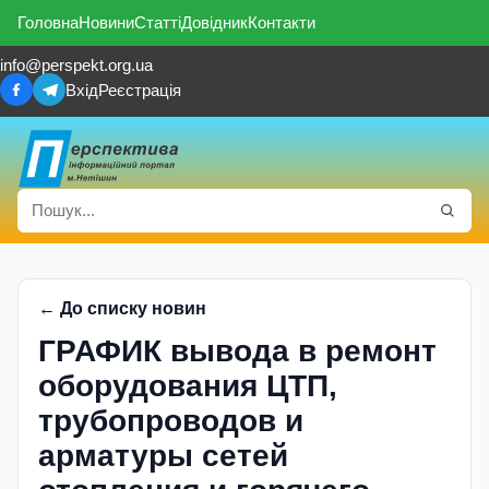
Головна
Новини
Статті
Довідник
Контакти
info@perspekt.org.ua
Вхід
Реєстрація
← До списку новин
ГРАФИК вывода в ремонт
оборудования ЦТП,
трубопроводов и
арматуры сетей