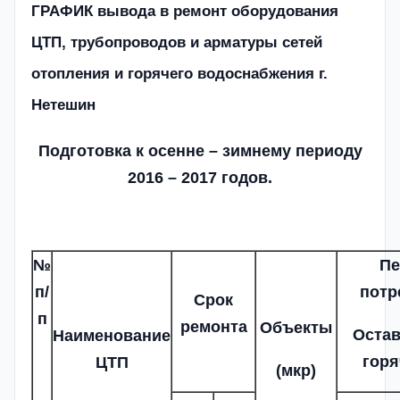
ГРАФИК в
ывода в ремонт оборудования
ЦТП, трубопроводов и арматуры
сетей
отопления и горячего водоснабжения г.
Нетешин
Подготовка к осенне – зимнему периоду
201
6
– 201
7
годов.
№
Пе
п/
потр
Срок
п
ремонта
Объекты
Остав
Наименование
горя
ЦТП
(мкр)