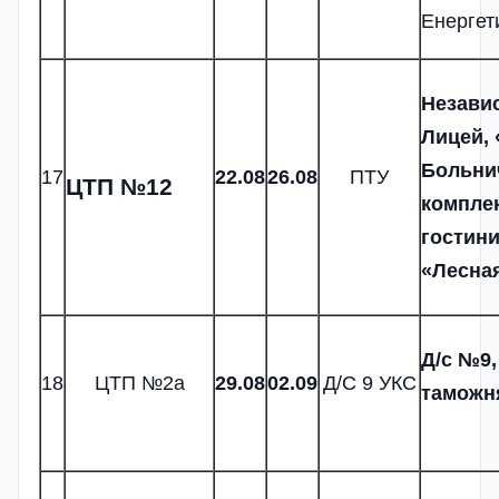
Енергет
Независ
Лицей, 
Больни
17
22.08
2
6
.08
ПТУ
ЦТП №12
комплек
гостин
«Лесная
Д/с №9,
18
ЦТП №2а
2
9
.08
02
.09
Д/С 9 УКС
таможн