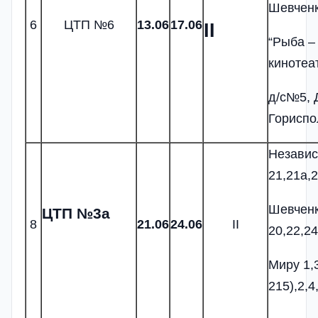
Шевченк
6
ЦТП №6
13.06
17.06
II
“Рыба –
кинотеа
д/с№5, 
Гориспо
Независ
21,21а,2
Шевчен
ЦТП №3а
8
21.06
24.06
II
20,22,24
Миру 1,3
215),2,4