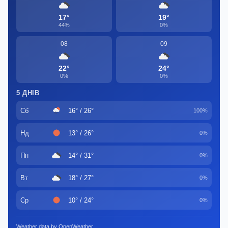
17°
19°
44%
0%
08
09
22°
24°
0%
0%
5 ДНІВ
Сб
16° / 26°
100%
Нд
13° / 26°
0%
Пн
14° / 31°
0%
Вт
18° / 27°
0%
Ср
10° / 24°
0%
Weather data by OpenWeather