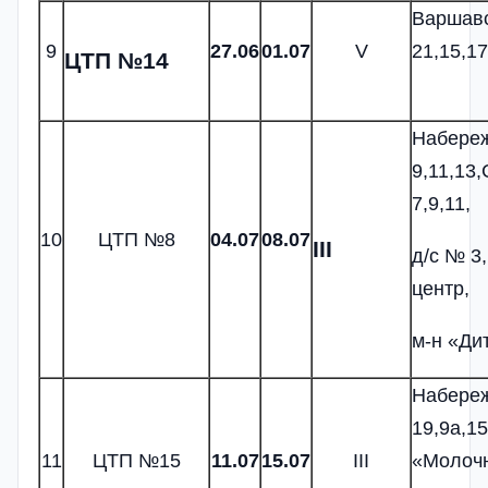
Варшавс
9
2
7
.06
01.07
V
21,15,1
ЦТП №14
Набере
9,11,13
7,9,11,
10
ЦТП №8
04.07
0
8
.07
III
д/с № 3
центр,
м-н «Ди
Набере
19,9а,15
11
ЦТП №15
11.07
1
5
.07
III
«Молоч