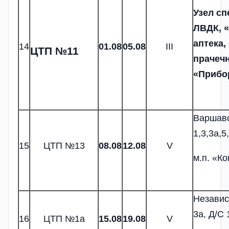
Узел сп
ЛВДК, «
аптека,
14
01.08
05.08
III
ЦТП №11
прачечн
«Прибо
Варшав
1,3,3а,5
15
ЦТП №13
08
.08
12
.08
V
м.п. «К
Независ
3а, Д/С 
16
ЦТП №1а
15
.08
1
9.
08
V