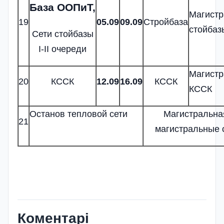
База ООПиТ,
Магистр
19
0
5
.09
09.09
Стройбаза
стойбазы
Сети стойбазы
I-II очереди
Магистр
20
КССК
1
2
.09
16
.09
КССК
КССК
Останов тепловой сети
Магистральна
21
магистральные 
Коментарі