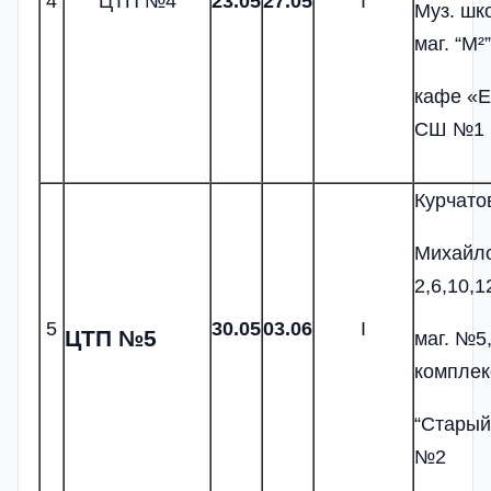
4
ЦТП №4
23.
05
2
7
.05
I
Муз. шк
маг. “М²”
кафе «Е
СШ №1
Курчатов
Михайл
2,6,10,1
5
30.05
03
.0
6
I
ЦТП №5
маг. №5,
комплек
“Старый
№2