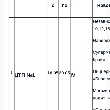
с
по
Новое
Независ
10,12,18
Набереж
Суперм
Край»
Пиццер
1
1
6.
05
20.05
ЦТП №1
IV
«Белис
Магазин
води», 
«Спорти