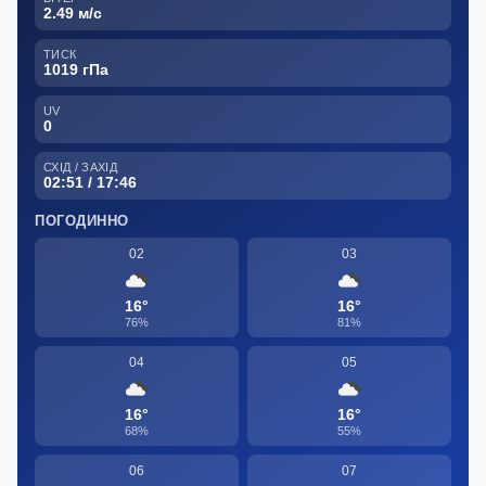
2.49 м/с
ТИСК
1019 гПа
UV
0
СХІД / ЗАХІД
02:51 / 17:46
ПОГОДИННО
02
03
16°
16°
76%
81%
04
05
16°
16°
68%
55%
06
07