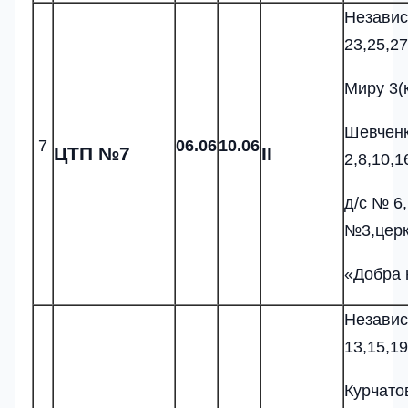
Независ
23,25,27
Миру 3(к
Шевчен
7
0
6
.06
10.06
ЦТП №7
II
2,8,10,1
д/с № 6,
№3,цер
«Добра 
Независ
13,15,19
Курчато