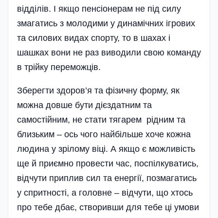
відділів. І якщо пенсіонерам не під силу
змагатись з молодими у динамічних ігрових
та силових видах спорту, то в шахах і
шашках вони не раз виводили свою команду
в трійку переможців.
Зберегти здоров’я та фі­зичну форму, як
можна довше бути дієздатним та
самостійним, не стати тягарем рідним та
близьким – ось чого найбільше хоче кожна
лю­дина у зрілому віці. А якщо є можливість
ще й приємно провести час, поспілкуватись,
відчути приплив сил та енергії, позмагатись
у спритності, а головне – відчути, що хтось
про тебе дбає, створивши для тебе ці умови