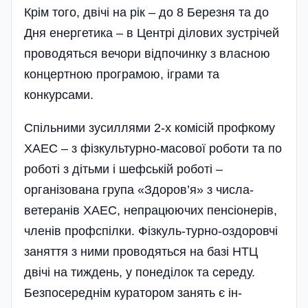
Крім того, двічі на рік – до 8 Березня та до
Дня енергетика – в Центрі ділових зуст­річей
проводяться вечори від­починку з влас­ною
концертною програмою, іграми та
конкурсами.
Спільними зусил­лями 2-х комісій профкому
ХАЕС – з фіз­куль­турно-масової роботи та по
роботі з дітьми і шеф­ській роботі –
організована гру­па «Здоров’я» з числа­
ветеранів ХАЕС, непрацюючих пенсі­оне­рів,
членів проф­спілки. Фізкуль-тур­но-оздо­ров­чі
заняття з ними про­водяться на базі НТЦ
двічі на тиждень, у понеділок та серед­у.
Безпо­серед­нім куратором занять є ін­