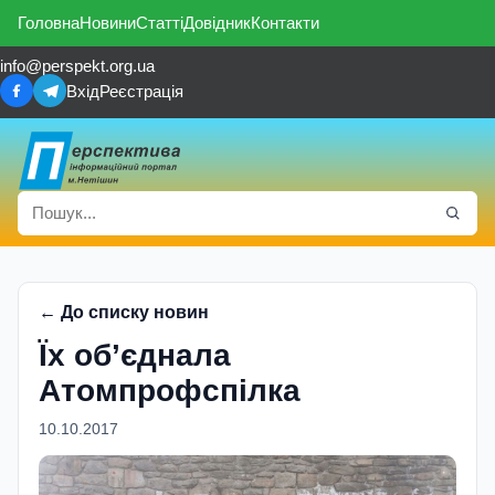
Головна
Новини
Статті
Довідник
Контакти
info@perspekt.org.ua
Вхід
Реєстрація
← До списку новин
Їх об’єднала
Атомпрофспілка
10.10.2017