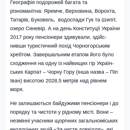
Географія подор­ожей багата та
різноманітна: Яремче, Вер­хо­вина, Ворохта,
Татарів, Буковель, водоспади Гук та Шипіт,
озеро Синевір. А на день Конституції України
2017 року пенсіонери здивували, здійс­
нивши туристичний похід Чорногорським
хребтом­. Завершальним етапом його було
схо­дження на одну із найвищих гір Україн­
ських Карпат – Чорну Гору (інша назва – Піп
Іван) висотою 2028,5 метрів над рівнем
моря.
Не залишаються байдужими пенсіонери і до
порядку та чистоти у рідному місті. Вони –
незмінні учасники щорічних загальноміських
екологічних акцій «За чисте довкілля», які