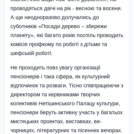
проводяться двічі на рік - весною та восени.
А ще неодноразово долучались до
суботників «По­сади дерево – збережи
планету», які багато років поспіль проводить
комісія профкому по роботі з дітьми та
шефській роботі.
Не проходить повз увагу організації
пенсіонерів і така сфера, як культурний
відпочинок та розваги. Тісно спів­працюючи з
директором та керівниками творчих
колективів Нетішинського Палацу культури,
пенсіонери беруть активну участь у багатьох
мистецьких проектах, виставках, ве­
чорницях, літературних та пісенних ве­чор­ах.