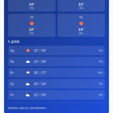
14°
13°
0%
0%
03
04
12°
14°
0%
0%
5 ДНІВ
Нд
12° / 26°
0%
Пн
13° / 30°
0%
Вт
16° / 27°
28%
Ср
10° / 24°
0%
Чт
12° / 25°
0%
Weather data by OpenWeather