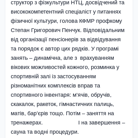
структор з фізкультури НТЦ, досвідчений та
висококомпетентний спе­ці­аліст у питаннях
фізичної культури, голова КФМР профкому
Степан Григорович Пенчук. Від­по­відальним
від організації пенсіонерів за відвідування
та порядок є автор цих рядків. У програмі
занять – динамічна, але з врахуванням
вікових можливостей кожного, розминка у
спортивній залі із застосуванням
різноманітних комплексів вправ та
спортивного інвентаря: м’ячів, обручів,
скакалок, ракеток, гімнастичних палиць,
матів, бар’єрів тощо. Потім – заняття на
тренажерах. І на завершення –
сауна та водні процедури.