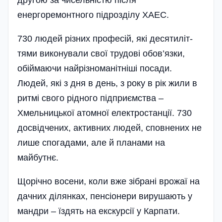
другою за чисельністю після
енергоремонтного підрозділу ХАЕС.
730 людей різних профе­сій, які десятиліт­
тями виконували свої трудо­ві обов’язки,
обій­маючи най­різноманіт­ніші посади.
Людей, які з дня в день, з року в рік жили в
ритмі свого рід­ного­ підприєм­ства –
Хмельни­цької атомної елек­тростанції. 730
досвід­чених, активних людей, сповнених не
лише спогадами, але й планами на
майбутнє.
Щорічно восени, ко­ли вже зібрані врожаї на
дачних ділянках, пенсіонери вирушають у
мандри – їздять на екскурсії у Карпати.