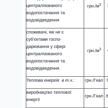
3
централізованого
грн./м
водопостачання та
водовідведення
споживачі, які не є
суб’єктами госпо-
дарювання у сфері
3
грн./м
централізованого
водопостачання та
водовідведення
Теплова енергія в т.ч.:
грн./Гкал
виробництво теплової
грн./Гкал
енергії