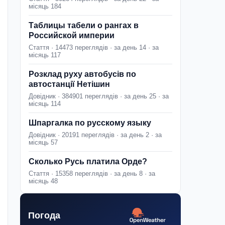
місяць 184
Таблицы табели о рангах в
Российской империи
Стаття · 14473 переглядів · за день 14 · за
місяць 117
Розклад руху автобусів по
автостанції Нетішин
Довідник · 384901 переглядів · за день 25 · за
місяць 114
Шпаргалка по русскому языку
Довідник · 20191 переглядів · за день 2 · за
місяць 57
Сколько Русь платила Орде?
Стаття · 15358 переглядів · за день 8 · за
місяць 48
Погода