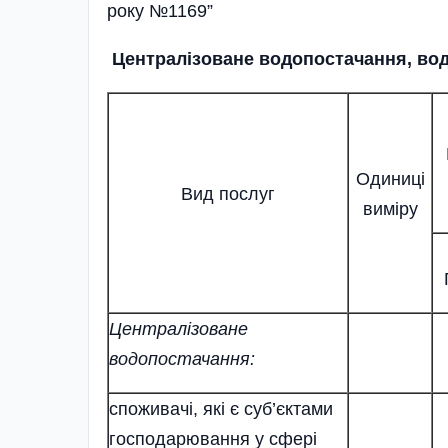
року №1169”
Централізоване водопостачання, вод
Одиниці
Вид послуг
виміру
Централізоване
водопостачання:
споживачі, які є суб’єктами
господарювання у сфері