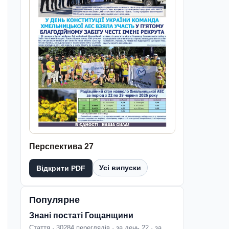
Перспектива 27
Усі випуски
Відкрити PDF
Популярне
Знані постаті Гощанщини
Стаття · 30284 переглядів · за день 22 · за