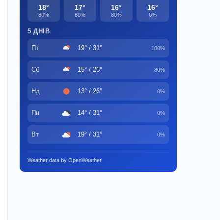
18°
17°
16°
16°
80%
80%
80%
0%
5 ДНІВ
Пт
19° / 31°
100%
Сб
15° / 26°
80%
Нд
13° / 26°
0%
Пн
14° / 31°
0%
Вт
19° / 31°
0%
Weather data by OpenWeather