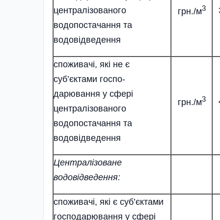
3
централізованого
грн./м
водопостачання та
водовідведення
споживачі, які не є
суб’єктами госпо-
дарювання у сфері
3
грн./м
централізованого
водопостачання та
водовідведення
Централізоване
водовідведення:
споживачі, які є суб’єктами
господарювання у сфері