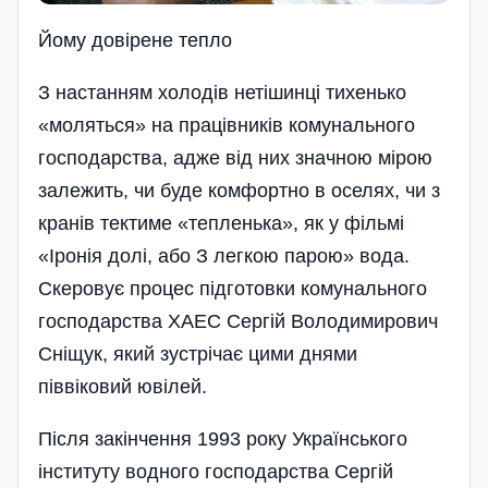
Йому довiрене тепло
З настанням холодів нетішинці тихенько
«моляться» на працівників комунального
господарства, адже від них значною мірою
залежить, чи буде комфортно в оселях, чи з
кранів тектиме «тепленька», як у фільмі
«Іронія долі, або З легкою­ парою» вода.
Скеровує процес підготовки комунального
господарства ХАЕС Сергій Володимирович
Сніщук, який зустрічає цими днями
піввіковий ювілей.
Після закінчення 1993 року Українського
інституту водного господарства Сергій