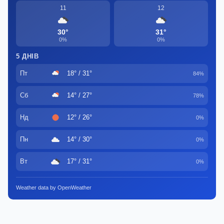
11
12
30°
31°
0%
0%
5 ДНІВ
Пт
18° / 31°
84%
Сб
14° / 27°
78%
Нд
12° / 26°
0%
Пн
14° / 30°
0%
Вт
17° / 31°
0%
Weather data by OpenWeather