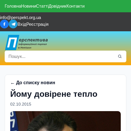
Головна
Новини
Статті
Довідник
Контакти
info@perspekt.org.ua
Вхід
Реєстрація
← До списку новин
Йому довiрене тепло
02.10.2015