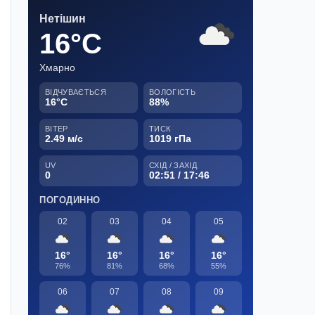
Нетішин
16°C
Хмарно
ВІДЧУВАЄТЬСЯ
ВОЛОГІСТЬ
16°C
88%
ВІТЕР
ТИСК
2.49 м/с
1019 гПа
UV
СХІД / ЗАХІД
0
02:51 / 17:46
ПОГОДИННО
02
03
04
05
16°
16°
16°
16°
76%
81%
68%
55%
06
07
08
09