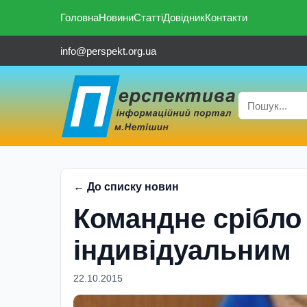
Головна
Новини
Статті
Довідник
Контакти
info@perspekt.org.ua
← До списку новин
Командне срібло 
індивідуальним
22.10.2015