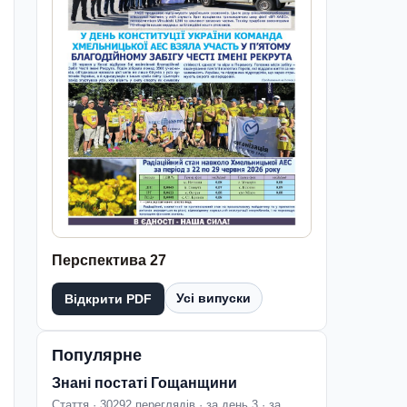
Перспектива 27
Усі випуски
Відкрити PDF
Популярне
Знані постаті Гощанщини
Стаття · 30292 переглядів · за день 3 · за