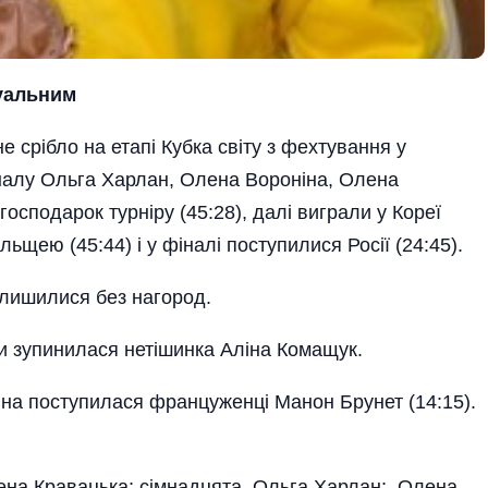
дуальним
 срібло на етапі Кубка світу з фехтування у
іналу Ольга Харлан, Олена Вороніна, Олена
осподарок турніру (45:28), далі виграли у Кореї
льщею (45:44) і у фіналі поступилися Росії (24:45).
алишилися без нагород.
ни зупинилася нетішинка Аліна Комащук.
іна поступилася француженці Манон Брунет (14:15).
.
ена Кравацька; сімнадцята Ольга Харлан; Олена