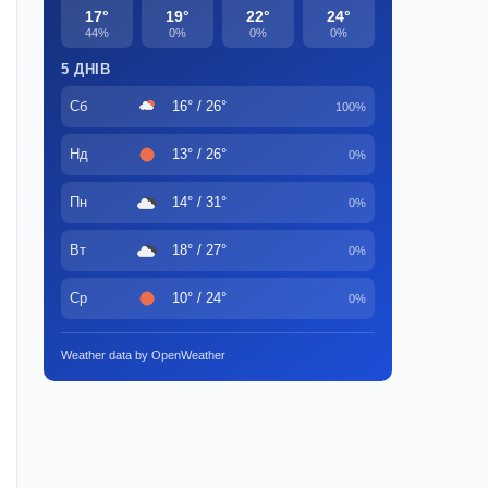
17°
19°
22°
24°
44%
0%
0%
0%
5 ДНІВ
Сб
16° / 26°
100%
Нд
13° / 26°
0%
Пн
14° / 31°
0%
Вт
18° / 27°
0%
Ср
10° / 24°
0%
Weather data by OpenWeather