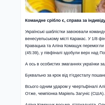
Командне срібло є, справа за індиві
Українські шаблістки завоювали командне
венесуельському місті Каракас. У 1/8 ф
Кравацька та Аліна Комащук перемогли г
(45:39), у півфіналі здобули верх над По
А ось в особистих змаганнях українки з
Буквально за крок від п’єдесталу поша
Всього одним ударом у чвертьфіналі Ал
Отже, чемпіонка Маріель Загуніс (США)
Аліна Комащук восьма, п’ятнадцята Ол