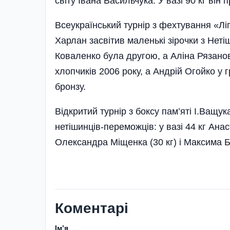
світу Івана Васильчука. У вазі 90 кг він 
Всеукраїнський турнір з фехтування «Лі
Харлан засвітив маленькі зірочки з Неті
Коваленко була другою, а Аліна Рязанов
хлопчиків 2006 року, а Андрій Огойко у
бронзу.
Відкритий турнір з боксу пам’яті І.Ващу
нетішинців-переможців: у вазі 44 кг Ан
Олександра Міщенка (30 кг) і Максима Ба
Коментарі
Імʼя