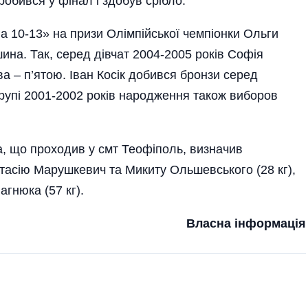
пробився у фінал і здобув срібло.
га 10-13» на призи Олімпійської чемпіонки Ольги
шина. Так, серед дівчат 2004-2005 років Софія
а – п’ятою. Іван Косік добився бронзи серед
 групі 2001-2002 років народження також виборов
ка, що проходив у смт Теофіполь, визначив
астасію Марушкевич та Микиту Ольшевського (28 кг),
гнюка (57 кг).
Власна інформація