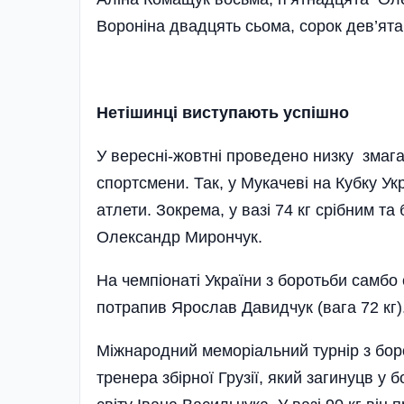
Вороніна двадцять сьома, сорок дев’ята
Нетішинці виступають успішно
У вересні-жовтні проведено низку змаган
спортсмени. Так, у Мукачеві на Кубку У
атлети. Зокрема, у вазі 74 кг срібним т
Олександр Мирончук.
На чемпіонаті України з боротьби самбо 
потрапив Ярослав Давидчук (вага 72 кг)
Міжнародний меморіальний турнір з боро
тренера збірної Грузії, який загинуцв у