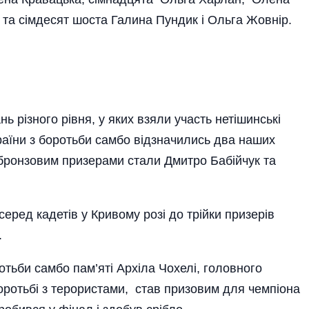
 та сімдесят шоста Галина Пундик і Ольга Жовнір.
ь різного рівня, у яких взяли участь нетішинські
країни з боротьби самбо відзначились два наших
а бронзовим призерами стали Дмитро Бабійчук та
серед кадетів у Кривому розі до трійки призерів
.
тьби самбо пам’яті Архіла Чохелі, головного
 боротьбі з терористами, став призовим для чемпіона