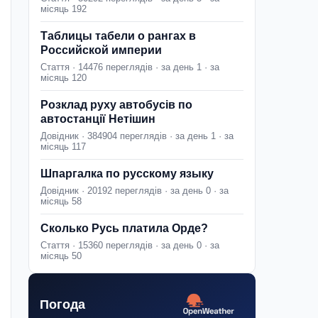
місяць 192
Таблицы табели о рангах в
Российской империи
Стаття · 14476 переглядів · за день 1 · за
місяць 120
Розклад руху автобусів по
автостанції Нетішин
Довідник · 384904 переглядів · за день 1 · за
місяць 117
Шпаргалка по русскому языку
Довідник · 20192 переглядів · за день 0 · за
місяць 58
Сколько Русь платила Орде?
Стаття · 15360 переглядів · за день 0 · за
місяць 50
Погода