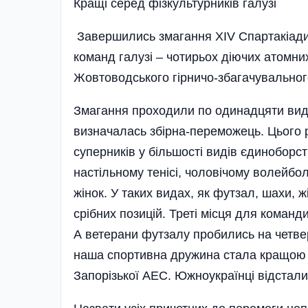
Кращi серед фiзкультурникiв галузi
Завершились змагання XIV Спартакіади 
команд галузі – чоти­рьох діючих атомн
Жовтоводського гірничо-збагачувального
Змагання проходили по одинадцяти вида
визначалась збірна-переможець. Цього
суперників у більшості видів єдиноборст
настільному тенісі, чоловічому волейбо
жінок. У таких видах, як футзал, шахи,
срібних позицій. Треті місця для команд
А ветерани футзалу пробились на четвер
наша спортивна дружина стала кращою у 
Запорізької АЕС. Южноукраїнці відстали 