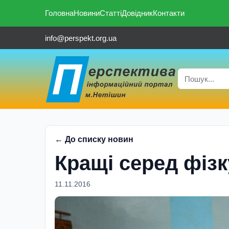
Головна
Новини
Статті
Довідник
Контакти
info@perspekt.org.ua
← До списку новин
Кращi серед фiзк
11.11.2016