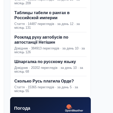
місяць 209
Таблицы табели о рангах в
Российской империи
Стаття · 14487 переглядів · за день 12 · за
місяць 131
Розклад руху автобусів по
автостанції Нетішин
Довідник · 384913 переглядів · за день 10 · за
місяць 126
Шпаргалка по русскому языку
Довідник · 20202 переглядів · за день 10 · за
місяць 68
Сколько Русь платила Орде?
Стаття · 15365 переглядів · за день 5 · за
місяць 55
Погода