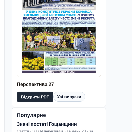
Перспектива 27
Усі випуски
Відкрити PDF
Популярне
Знані постаті Гощанщини
Стаття · 30309 переглядів · за день 20 · за