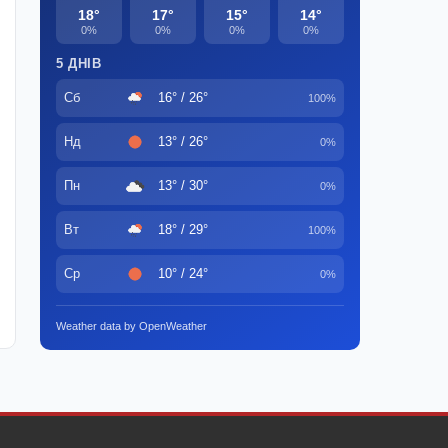
18°
17°
15°
14°
0%
0%
0%
0%
5 ДНІВ
Сб
16° / 26°
100%
Нд
13° / 26°
0%
Пн
13° / 30°
0%
Вт
18° / 29°
100%
Ср
10° / 24°
0%
Weather data by OpenWeather