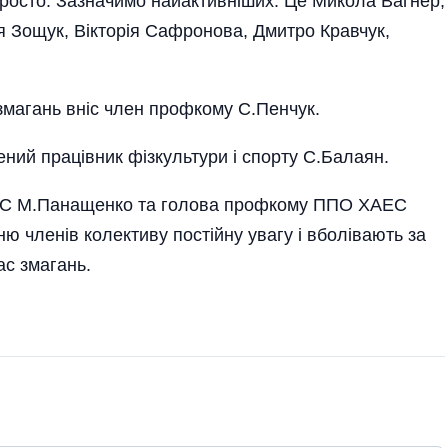
просто. Зазначимо найактивніших. Це Микола Вагнер,
ія Зощук, Вікторія Сафронова, Дмитро Кравчук,
 змагань вніс член профкому С.Пенчук.
ений працівник фізкультури і спорту С.Балаян.
ЕС М.Панащенко та голова профкому ППО ХАЕС
ю членів колективу постійну увагу і вболівають за
час змагань.