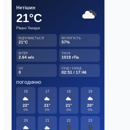
Нетішин
21°C
Рвані Хмари
ВІДЧУВАЄТЬСЯ
ВОЛОГІСТЬ
21°C
57%
ВІТЕР
ТИСК
2.64 м/с
1019 гПа
UV
СХІД / ЗАХІД
0
02:51 / 17:46
ПОГОДИННО
16
17
18
19
22°
21°
21°
20°
0%
0%
0%
0%
20
21
22
23