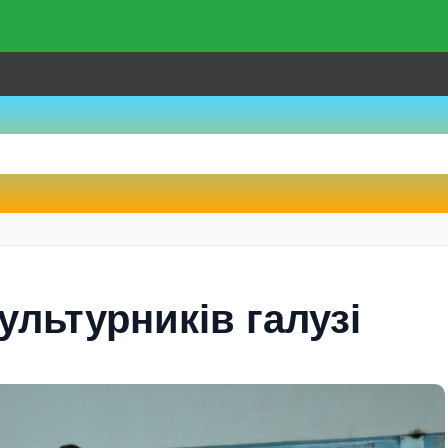
ультурникiв галузi