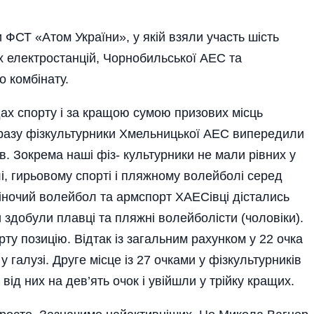
ФСТ «Атом України», у якій взяли участь шість
их електростанцій, Чорнобильської АЕС та
 комбінату.
х спорту і за кращою сумою призових місць
 разу фізкультурники Хмельницької АЕС випередили
в. Зокрема наші фіз­- культурники не мали рівних у
лі, гирьовому спорті і пляжному волейболі серед
 жіночий волейбол та армспорт ХАЕСівці дістались
и здобули плавці та пляжні волейболісти (чоловіки).
ту позицію. Відтак із загальним рахунком у 22 очка
галузі. Друге місце із 27 очками у фізкультурників
від них на дев’ять очок і увійшли у трійку кращих.