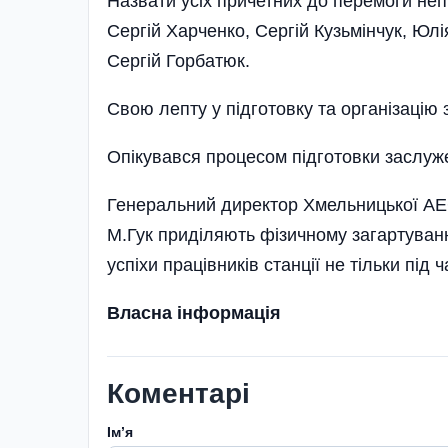
Назвати усіх причетних до перемоги не
Сергій Харченко, Сергій Кузьмінчук, Юл
Сергій Горбатюк.
Свою лепту у підготовку та організацію
Опікувався процесом під­готовки заслуж
Генеральний директор Хмельницької А
М.Гук приділяють фізичному загартуванн
успіхи праці­вників станції не тільки під 
Власна інформація
Коментарі
Імʼя