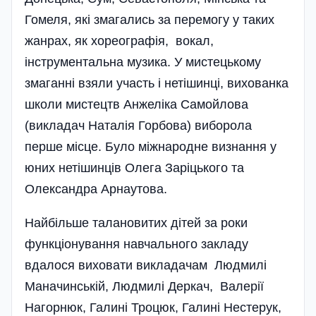
Гомеля, які змагались за перемогу у таких
жанрах, як хореографія, вокал,
інструментальна музика. У мистецькому
змаганні взяли участь і нетішинці, вихованка
школи мистецтв Анжеліка Самойлова
(викладач Наталія Горбова) виборола
перше місце. Було міжнародне визнання у
юних нетішинців Олега Заріцького та
Олександра Арнаутова.
Найбільше талановитих дітей за роки
функціонування навчального закладу
вдалося виховати викладачам Людмилі
Маначинській, Людмилі Деркач, Валерії
Нагорнюк, Галині Троцюк, Галині Нестерук,