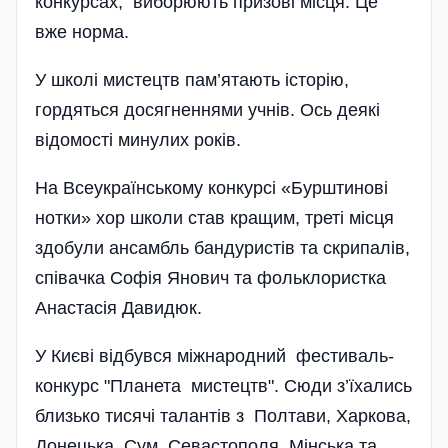
конкурсах, виборюють призові місця. Це
вже норма.
У школі мистецтв пам’ятають історію,
гордяться досягненнями учнів. Ось деякі
відомості минулих років.
На Всеукраїнському конкурсі «Бурштинові
нотки» хор школи став кращим, треті місця
здобули ансамбль бандуристів та скрипалів,
співачка Софія Янович та фольклористка
Анастасія Давидюк.
У Києві відбувся міжнародний фестиваль-
конкурс "Планета мистецтв". Сюди з’їхались
близько тисячі талантів з Полтави, Харкова,
Донецька, Сум, Севастополя, Мінська та