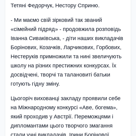
Тетяні Федорчук, Нестору Сприню.
- Ми маємо свій зірковий так званий
«сімейний підряд» - продовжила розповідь
Іванна Сиваківська, - діти наших викладачів
Борінових, Козачків, Ларчикових, Горбових,
Нестеруків примножили та нині звеличують
школу на різних престижних конкурсах. Їх
досвідчені, творчі та талановиті батьки
готують гідну зміну.
Цьогоріч вихованці закладу проявили себе
на Міжнародному конкурсі «Аве, богема»,
який проходив у Австрії. Переможцями і
дипломантами цього творчого змагання
стали учні викладачів Ірини Борі­нової,