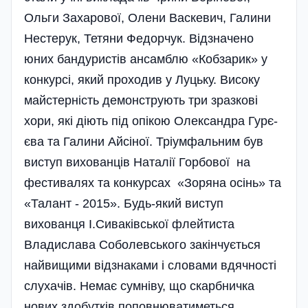
Ольги Захарової, Олени Васкевич, Галини
Нестерук, Тетяни Федорчук. Відзначено
юних бандуристів ансамблю «Кобзарик» у
конкурсі, який проходив у Луцьку. Високу
майстерність демонструють три зразкові
хори, які діють під опікою Олександра Гурє­
єва та Галини Айсіної. Тріумфальним був
виступ вихованців Наталії Горбової на
фестивалях та конкурсах «Зоряна осінь» та
«Талант - 2015». Будь-який виступ
вихованця І.Сиваківської флейтиста
Владислава Соболевського закінчується
найвищими відзнаками і словами вдячності
слухачів. Немає сумніву, що скарбничка
нових здобутків поповнюватиметься.