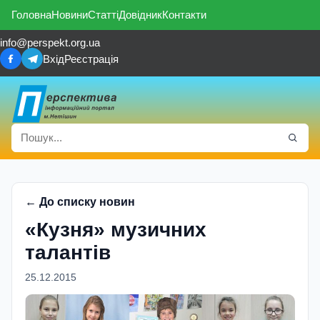
Головна
Новини
Статті
Довідник
Контакти
info@perspekt.org.ua
Вхід
Реєстрація
← До списку новин
«Кузня» музичних
талантів
25.12.2015