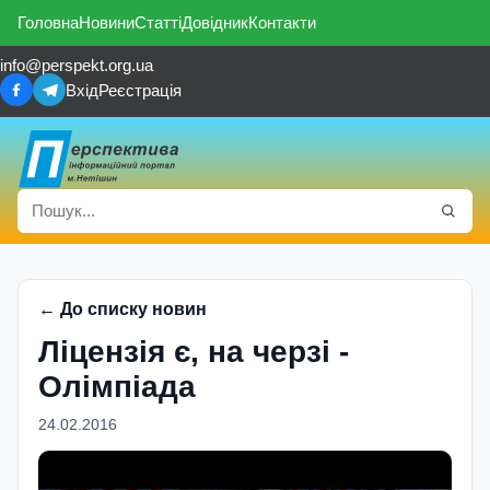
Головна
Новини
Статті
Довідник
Контакти
info@perspekt.org.ua
Вхід
Реєстрація
← До списку новин
Ліцензія є, на черзі -
Олімпіада
24.02.2016