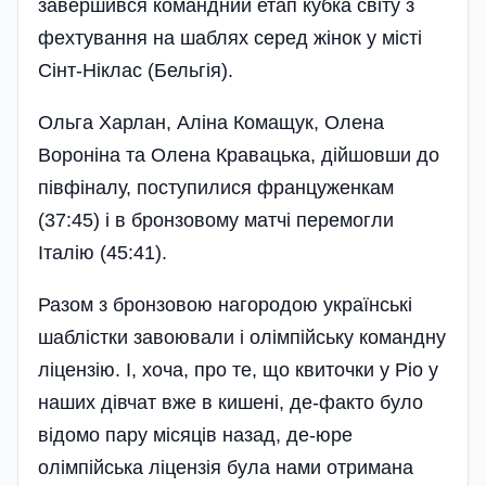
завершився командний етап кубка світу з
фехтування на шаблях серед жінок у місті
Сінт-Ніклас (Бельгія).
Ольга Харлан, Аліна Комащук, Олена
Вороніна та Олена Кравацька, дійшовши до
півфіналу, поступилися француженкам
(37:45) і в бронзовому матчі перемогли
Італію (45:41).
Разом з бронзовою нагородою українські
шаблістки завоювали і олімпійську командну
ліцензію. І, хоча, про те, що квиточки у Ріо у
наших дівчат вже в кишені, де-факто було
відомо пару місяців назад, де-юре
олімпійська ліцензія була нами отримана