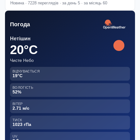
Новина · 7228 переглядів · за день 5 · за місяць 60
Погода
Нетішин
20°C
Чисте Небо
ВІДЧУВАЄТЬСЯ
19°C
ВОЛОГІСТЬ
52%
ВІТЕР
2.71 м/с
ТИСК
1023 гПа
UV