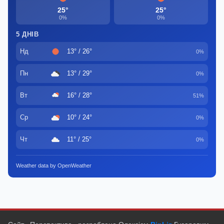
25°
25°
0%
0%
5 ДНІВ
Нд
13° / 26°
0%
Пн
13° / 29°
0%
Вт
16° / 28°
51%
Ср
10° / 24°
0%
Чт
11° / 25°
0%
Weather data by OpenWeather