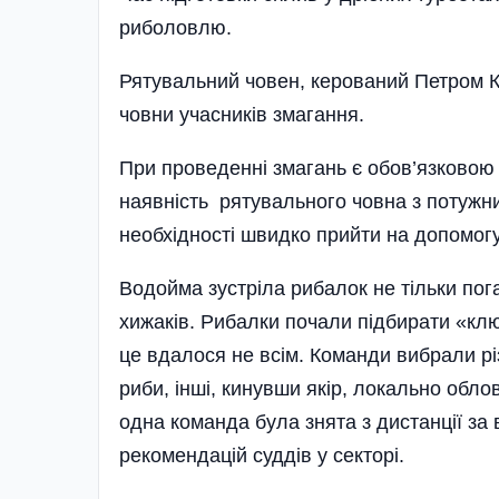
риболовлю.
Рятувальний човен, керований Петром К
човни учасників змагання.
При проведенні змагань є обов’язковою 
наявність рятувального човна з потужн
необхідності швидко прийти на допомогу
Водойма зустріла рибалок не тільки по
хижаків. Рибалки почали підбирати «кл
це вдалося не всім. Команди вибрали рі
риби, інші, кинувши якір, локально обл
одна команда була знята з дистанції за в
рекомендацій суддів у секторі.