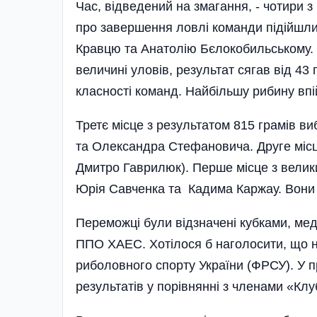
Час, відведений на змагання, - чотири 
про завершення ловлі команди підійшли 
Кравцю та Анатолію Бєлокобильському. 
величині уловів, результат сягав від 43 г
класності команд. Най­більшу рибину вп
Третє місце з результатом 815 грамів в
та Олександра Стефановича. Друге місц
Дмитро Гаврилюк). Перше місце з вели
Юрія Савченка та Кадима Каржау. Вони в
Переможці були відзначені кубками, м
ППО ХАЕС. Хотілося б наголосити, що н
риболовного спорту України (ФРСУ). У п
результатів у порів­нянні з членами «К