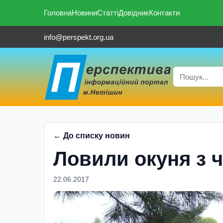
Головна
Новини
Статті
Довідник
Контакти
info@perspekt.org.ua
← До списку новин
Ловили окуня з 
22.06.2017