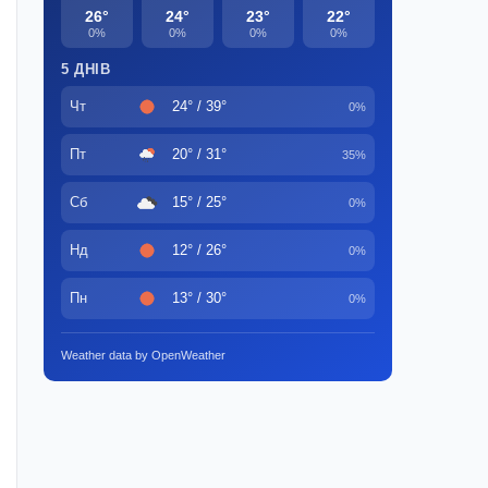
26°
24°
23°
22°
0%
0%
0%
0%
5 ДНІВ
Чт
24° / 39°
0%
Пт
20° / 31°
35%
Сб
15° / 25°
0%
Нд
12° / 26°
0%
Пн
13° / 30°
0%
Weather data by OpenWeather