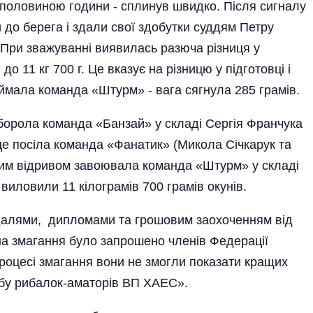
з половиною години - сплинув швидко. Після сигналу
до берега і здали свої здобутки суддям Петру
При зважуванні виявилась разюча різниця у
 до 11 кг 700 г. Це вказує на різницю у підготовці і
іймала команда «Штурм» - вага сягнула 285 грамів.
иборола команда «Банзай» у складі Сергія Франчука
е посі­ла команда «Фанатик» (Микола Січкарук та
ким відривом завоювала команда «Штурм» у складі
иловили 11 кіло­грамів 700 грамів окунів.
едалями, дипломами та грошовим заохоченням від
а змагання було запрошено членів Федерації
роцесі змагання вони не змогли показати кращих
лубу рибалок-аматорів ВП ХАЕС».