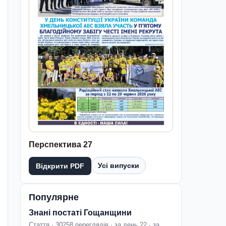
Перспектива 27
Усі випуски
Відкрити PDF
Популярне
Знані постаті Гощанщини
Стаття · 30258 переглядів · за день 22 · за