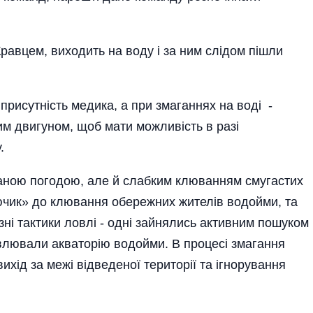
равцем, виходить на воду і за ним слідом пішли
присутність медика, а при змаганнях на воді -
им двигуном, щоб мати можливість в разі
.
ганою погодою, але й слабким клюванням смугастих
ючик» до клювання обережних жителів водойми, та
зні тактики ловлі - одні зайнялись активним пошуком
овлювали акваторію водойми. В процесі змагання
ихід за межі відведеної території та ігнорування