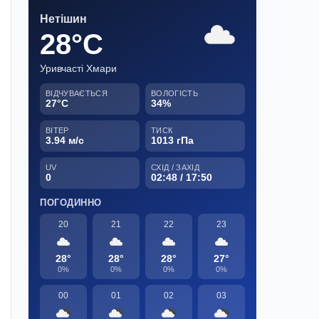
Нетішин
28°C
Уривчасті Хмари
ВІДЧУВАЄТЬСЯ
ВОЛОГІСТЬ
27°C
34%
ВІТЕР
ТИСК
3.94 м/с
1013 гПа
UV
СХІД / ЗАХІД
0
02:48 / 17:50
ПОГОДИННО
20
21
22
23
28°
28°
28°
27°
0%
0%
0%
0%
00
01
02
03