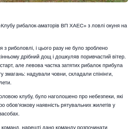
 «Клубу рибалок-аматорів ВП ХАЕС» з ловлі окуня на
 з риболовлі, і цього разу не було зроблено
-осінньому дрібний дощ і дошкуляв поривчастий вітер.
старт, але левова частка затятих рибалок прибула
у змагань: надували човни, складали спінінги,
лети.
оловою клубу, було наголошено про небезпеки, які
ро обов’язкову наявність рятувальних жилетів у
засобах.
х команд, нарешті дано команду розпочинати