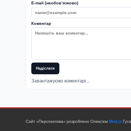
E-mail (необовʼязково)
Коментар
Надіслати
Завантажуємо коментарі...
Сайт «Перспектива» розроблено Олексієм
BinLiz
Гуса