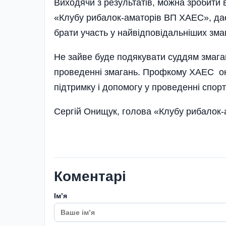
Виходячи з результатів, можна зробити 
«Клубу рибалок-аматорів ВП ХАЕС», дає 
брати участь у найвідповідаль­ніших зма
Не зайве буде подякувати суддям змаган
проведенні змагань. Профкому ХАЕС ок
підтримку і допомо­гу у проведенні спор
Сергій Онищук, голова «Клубу рибалок
Коментарі
Імʼя