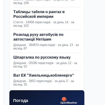
місяць 158
Таблицы табели о рангах в
Российской империи
Стаття · 14458 переглядів · за день 14 · за
місяць 102
Розклад руху автобусів по
автостанції Нетішин
Довідник · 384874 переглядів · за день 13 · за
місяць 87
Шпаргалка по русскому языку
Довідник · 20186 переглядів · за день 12 · за
місяць 52
Ват ЕК "Хмельницькобленерго"
Довідник · 3852 переглядів · за день 5 · за
місяць 35
Погода