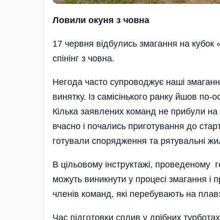
Ловили окуня з човна
17 червня відбулись змагання на кубок
спінінг з човна.
Негода часто супроводжує наші змагання
винятку. Із самі­сінь­кого ранку йшов по
Кілька заявлених команд не прибули на 
вчасно і почались приготування до старт
готували споря­дження та рятувальні жи
В цільовому інструктажі, проведеному г
можуть виникнути у процесі змагання і п
членів команд, які перебувають на плав
Час підготовки сплив у дрібних турбота